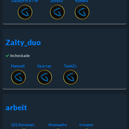
GalaxyFN BTW
jollesz
Rymdis
Zalty_duo
Incheckade
Hamodi
Spartaz
TankZz
arbeit
QQ Automat..
thomaalto
trooper