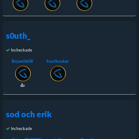
s0uth_
Incheckade
Bojan0608
Southoskar
sod och erik
Incheckade