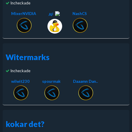
Incheckade
MixerNVIDIA
NashCS
AF
Witermarks
Incheckade
wilwit230
spourmak
Daaamn Dan..
kokar det?