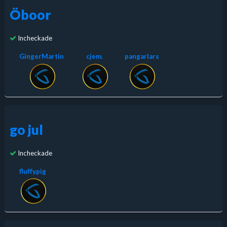
Öboor
Incheckade
GingerMartin
cjem.
pangarlars
go jul
Incheckade
fluffypig