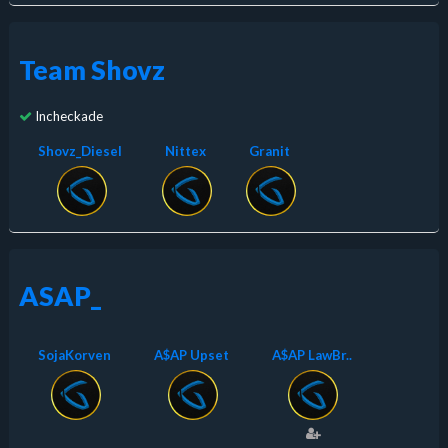
Team Shovz
Incheckade
Shovz_Diesel
Nittex
Granit
ASAP_
SojaKorven
A$AP Upset
A$AP LawBr..