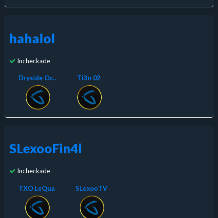
hahalol
Incheckade
Dryside Oc..
Ti3n 02
SLexooFin4l
Incheckade
TXO LeQua
SLexooTV