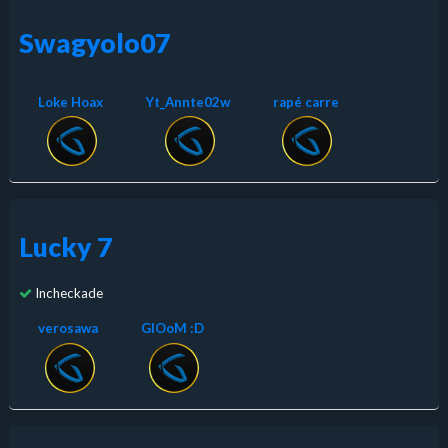
Swagyolo07
Loke Hoax
Yt_Annte02w
rapé carre
Lucky 7
Incheckade
verosawa
GlOoM :D