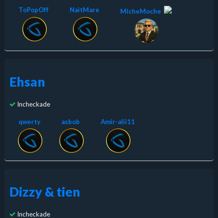
ToPopOff
NaitMare
MicheMoche
Ehsan
Incheckade
qwerty
asbob
Amir-alii11
Dizzy & tien
Incheckade