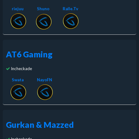
riejuu
Shunoㅤ
Ralle.Tv
AT6 Gaming
Incheckade
Swata
NayoFN
Gurkan & Mazzed
Incheckade