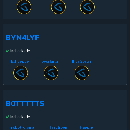
BYN4LYF
Incheckade
kallepppp
byorkman
IllerGöran
B0TTTTTS
Incheckade
robotforsman
Tractioon
Happie