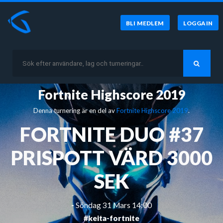
BLI MEDLEM
LOGGA IN
Fortnite Highscore 2019
Denna turnering är en del av
Fortnite Highscore 2019
.
FORTNITE DUO #37
PRISPOTT VÄRD 3000
SEK
-
Söndag 31 Mars 14:00
#keita-fortnite