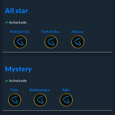
All star
Incheckade
MattiasTid..
Twitch/the..
Miosss
Mystery
Incheckade
Tims
Bubbasaspa..
Adiu