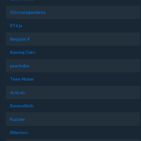
StörstaLegenderna
RT6 ju
Bergsjön If
Running Oaks
peachvibe
Team Aktner
Acticals
BananaSkids
Razzzler
llWarriors