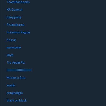
TeamManboobs
XR General
pang pang
Pisspojkarna
Scremmy Ragnar
Sossar
wwwwww
yhyh
Try Again Plz
IIIIIIIIIIIIIIIIIIIIIIIIII
Morkel x Bob
suedis
cringedigga
black on black