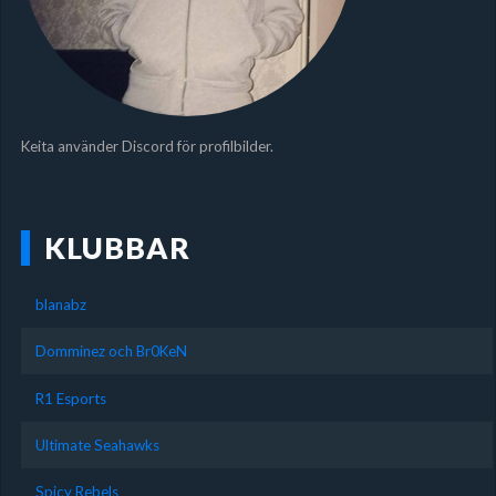
Keita använder Discord för profilbilder.
KLUBBAR
blanabz
Domminez och Br0KeN
R1 Esports
Ultimate Seahawks
Spicy Rebels