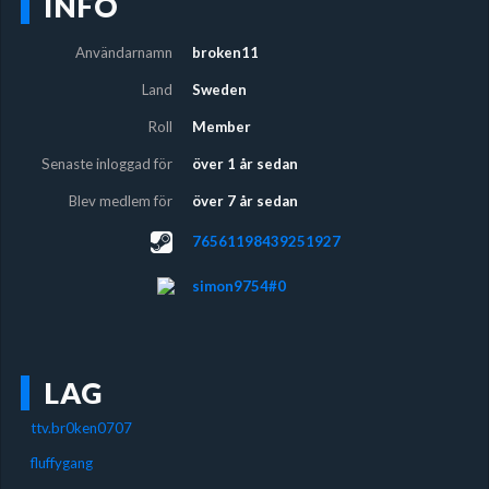
INFO
Användarnamn
broken11
Land
Sweden
Roll
Member
Senaste inloggad för
över 1 år sedan
Blev medlem för
över 7 år sedan
76561198439251927
simon9754#0
LAG
ttv.br0ken0707
fluffygang