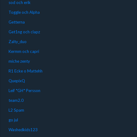
sod och erik
Toggle och Alpha
Getterna
Get1ng och clapz
Zalty_duo
Kermm och capri
miche zenty
R1 Ecke o Mattehh
QuepixQ
Leif *GH* Persson
team2.0
L2 Spam
go jul
Washedkids123