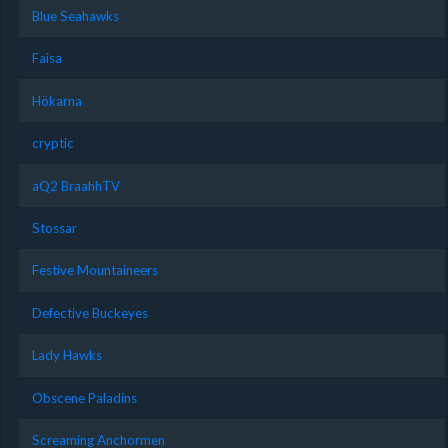
Blue Seahawks
Faisa
Hökarna
cryptic
aQ2 BraahhTV
Stossar
Festive Mountaineers
Defective Buckeyes
Lady Hawks
Obscene Paladins
Screaming Anchormen