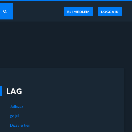
BLI MEDLEM
LOGGA IN
LAG
Jollezzz
go jul
Dizzy & tien