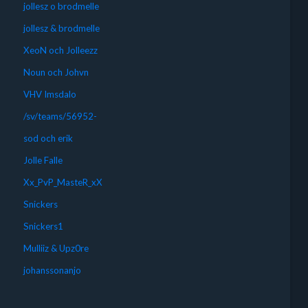
jollesz o brodmelle
jollesz & brodmelle
XeoN och Jolleezz
Noun och Johvn
VHV Imsdalo
/sv/teams/56952-
sod och erik
Jolle Falle
Xx_PvP_MasteR_xX
Snickers
Snickers1
Mulliiz & Upz0re
johanssonanjo