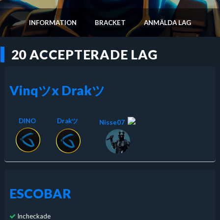
INFORMATION
BRACKET
ANMÄLDA LAG
20 ACCEPTERADE LAG
Vinqツx Drakツ
DINO
Drakツ
Nisse07
ESCOBAR
Incheckade