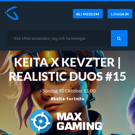
BLI MEDLEM
LOGGA IN
KEITA X KEVZTER |
REALISTIC DUOS #15
-
Söndag 10 Oktober 11:00
#keita-fortnite