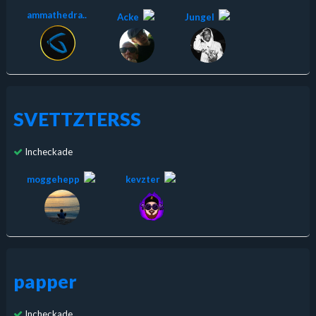
ammathedra..
Acke
Jungel
SVETTZTERSS
Incheckade
moggehepp
kevzter
papper
Incheckade