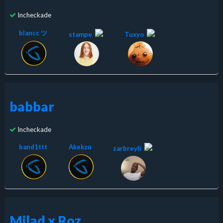
Incheckade
blancc ツ
stampe
Tuxyo
babbar
Incheckade
band1ttt
Akekzu
zarbreyli
Milad x Roz