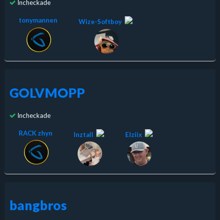
Incheckade
tonymannen
Wize-Softboy
GOLVMOPP
Incheckade
RACK zhyn
Inztall
Elziix
bangbros