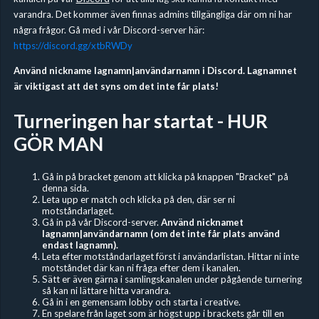
varandra. Det kommer även finnas admins tillgängliga där om ni har
några frågor. Gå med i vår Discord-server här:
https://discord.gg/xtbRWDy
Använd nickname lagnamn|användarnamn i Discord. Lagnamnet
är viktigast att det syns om det inte får plats!
Turneringen har startat - HUR
GÖR MAN
Gå in på bracket genom att klicka på knappen "Bracket" på
denna sida.
Leta upp er match och klicka på den, där ser ni
motståndarlaget.
Gå in på vår Discord-server.
Använd nicknamet
lagnamn|användarnamn (om det inte får plats använd
endast lagnamn).
Leta efter motståndarlaget först i användarlistan. Hittar ni inte
motståndet där kan ni fråga efter dem i kanalen.
Sätt er även gärna i samlingskanalen under pågående turnering
så kan ni lättare hitta varandra.
Gå in i en gemensam lobby och starta i creative.
En spelare från laget som är högst upp i brackets går till en