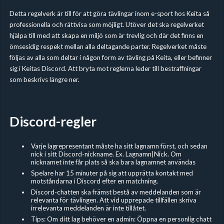
Detta regelverk är till för att göra tävlingar inom e-sport hos Keita så
professionella och rättvisa som möjligt. Utöver det ska regelverket
hjälpa till med att skapa en miljö som är trevlig och där det finns en
ömsesidig respekt mellan alla deltagande parter. Regelverket måste
följas av alla som deltar i någon form av tävling på Keita, eller befinner
sig i Keitas Discord. Att bryta mot reglerna leder till bestraffningar
som beskrivs längre ner.
Discord-regler
Varje lagrepresentant måste ha sitt lagnamn först, och sedan
nick i sitt Discord-nickname. Ex. Lagnamn|Nick. Om
nicknamet inte får plats så ska bara lagnamnet användas
Spelare har 15 minuter på sig att upprätta kontakt med
motståndarna i Discord efter en matchning.
Discord-chatten ska främst bestå av meddelanden som är
relevanta för tävlingen. Att vid upprepade tillfällen skriva
irrelevanta meddelanden är inte tillåtet.
Tips: Om ditt lag behöver en admin: Öppna en personlig chatt