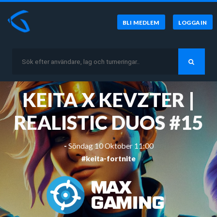
BLI MEDLEM
LOGGA IN
KEITA X KEVZTER |
REALISTIC DUOS #15
-
Söndag 10 Oktober 11:00
#keita-fortnite