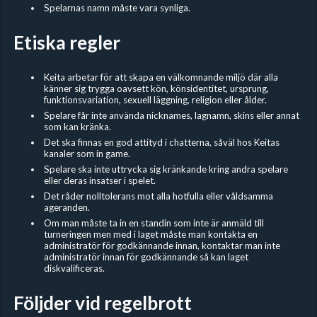
Spelarnas namn måste vara synliga.
Etiska regler
Keita arbetar för att skapa en välkomnande miljö där alla
känner sig trygga oavsett kön, könsidentitet, ursprung,
funktionsvariation, sexuell läggning, religion eller ålder.
Spelare får inte använda nicknames, lagnamn, skins eller annat
som kan kränka.
Det ska finnas en god attityd i chatterna, såväl hos Keitas
kanaler som in game.
Spelare ska inte uttrycka sig kränkande kring andra spelare
eller deras insatser i spelet.
Det råder nolltolerans mot alla hotfulla eller våldsamma
ageranden.
Om man måste ta in en standin som inte är anmäld till
turneringen men med i laget måste man kontakta en
administratör för godkännande innan, kontaktar man inte
administratör innan för godkännande så kan laget
diskvalificeras.
Följder vid regelbrott