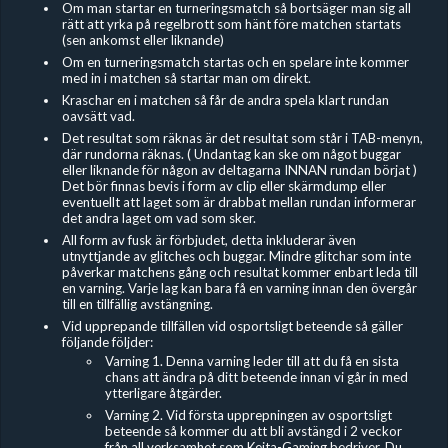
Om man startar en turneringsmatch så bortsäger man sig all
rätt att yrka på regelbrott som hänt före matchen startats
(sen ankomst eller liknande)
Om en turneringsmatch startas och en spelare inte kommer
med in i matchen så startar man om direkt.
Kraschar en i matchen så får de andra spela klart rundan
oavsätt vad.
Det resultat som räknas är det resultat som står i TAB-menyn,
där rundorna räknas. ( Undantag kan ske om något buggar
eller liknande för någon av deltagarna INNAN rundan börjat )
Det bör finnas bevis i form av clip eller skärmdump eller
eventuellt att laget som är drabbat mellan rundan informerar
det andra laget om vad som sker.
All form av fusk är förbjudet, detta inkluderar även
utnyttjande av glitches och buggar. Mindre glitchar som inte
påverkar matchens gång och resultat kommer enbart leda till
en varning. Varje lag kan bara få en varning innan den övergår
till en tillfällig avstängning.
Vid upprepande tillfällen vid osportsligt beteende så gäller
följande följder:
Varning 1. Denna varning leder till att du få en sista
chans att ändra på ditt beteende innan vi går in med
ytterligare åtgärder.
Varning 2. Vid första upprepningen av osportsligt
beteende så kommer du att bli avstängd i 2 veckor
från all verksamhet som Keita-Gaming bedriver. Du