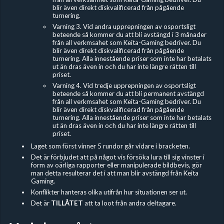
blir även direkt diskvalificerad från pågående
turnering.
Varning 3. Vid andra upprepningen av osportsligt
beteende så kommer du att bli avstängd i 3 månader
från all verkmsahet som Keita-Gaming bedriver. Du
blir även direkt diskvalificerad från pågående
turnering. Alla innestående priser som inte har betalats
ut än dras även in och du har inte längre rätten till
priset.
Varning 4. Vid tredje upprepningen av osportsligt
beteende så kommer du att bli permanent avstängd
från all verkmsahet som Keita-Gaming bedriver. Du
blir även direkt diskvalificerad från pågående
turnering. Alla innestående priser som inte har betalats
ut än dras även in och du har inte längre rätten till
priset.
Laget som först vinner 5 rundor går vidare i bracketen.
Det är förbjudet
att på något vis försöka lura till sig vinster i
form av oärliga rapporter eller manipulerade bildbevis, gör
man detta resulterar det i att man blir avstängd från Keita
Gaming.
Konflikter hanteras olika utifrån hur situationen ser ut.
Det är
TILLÅTET
att ta loot från andra deltagare.