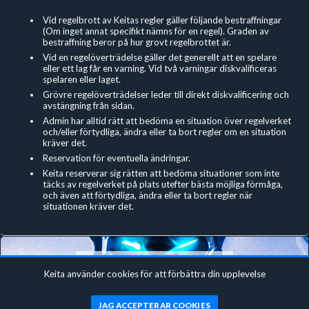
Vid regelbrott av Keitas regler gäller följande bestraffningar
(Om inget annat specifikt nämns för en regel). Graden av
bestraffning beror på hur grovt regelbrottet är.
Vid en regelöverträdelse gäller det generellt att en spelare
eller ett lag får en varning. Vid två varningar diskvalificeras
spelaren eller laget.
Grövre regelöverträdelser leder till direkt diskvalificering och
avstängning från sidan.
Admin har alltid rätt att bedöma en situation över regelverket
och/eller förtydliga, ändra eller ta bort regler om en situation
kräver det.
Reservation för eventuella ändringar.
Keita reserverar sig rätten att bedöma situationer som inte
täcks av regelverket på plats utefter bästa möjliga förmåga,
och även att förtydliga, ändra eller ta bort regler när
situationen kräver det.
Keita använder cookies för att förbättra din upplevelse
Fortnite Zone War Duos #4
JAG ACCEPTERAR COOKIES