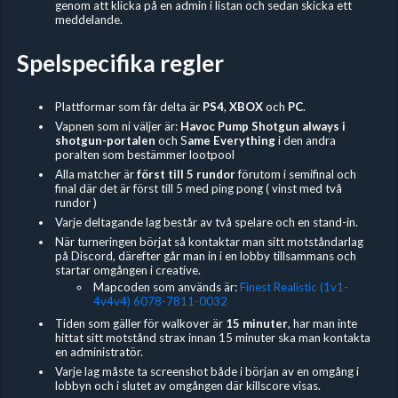
genom att klicka på en admin i listan och sedan skicka ett
meddelande.
Spelspecifika regler
Plattformar som får delta är
PS4
,
XBOX
och
PC
.
Vapnen som ni väljer är:
Havoc Pump Shotgun always i
shotgun-portalen
och S
ame Everything
i den andra
poralten som bestämmer lootpool
Alla matcher är
först till 5 rundor
förutom i semifinal och
final där det är först till 5 med ping pong ( vinst med två
rundor )
Varje deltagande lag består av två spelare och en stand-in.
När turneringen börjat så kontaktar man sitt motståndarlag
på Discord, därefter går man in i en lobby tillsammans och
startar omgången i creative.
Mapcoden som används är:
Finest Realistic (1v1-
4v4v4) 6078-7811-0032
Tiden som gäller för walkover är
15 minuter
, har man inte
hittat sitt motstånd strax innan 15 minuter ska man kontakta
en administratör.
Varje lag måste ta screenshot både i början av en omgång i
lobbyn och i slutet av omgången där killscore visas.