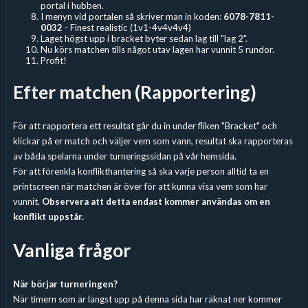
portal i hubben.
I menyn vid portalen så skriver man in koden:
6078-7811-
0032
- Finest realistic (1v1-4v4v4v4)
Laget högst upp i bracket byter sedan lag till "lag 2".
Nu körs matchen tills något utav lagen har vunnit 5 rundor.
Profit!
Efter matchen (Rapportering)
För att rapportera ett resultat går du in under fliken "Bracket" och
klickar på er match och väljer vem som vann, resultat ska rapporteras
av båda spelarna under turneringssidan på vår hemsida.
För att förenkla konflikthantering så ska varje person alltid ta en
printscreen när matchen är över för att kunna visa vem som har
vunnit.
Observera att detta endast kommer användas om en
konflikt uppstår.
Vanliga frågor
När börjar turneringen?
När timern som är längst upp på denna sida har räknat ner kommer