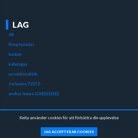
LAG
AB
flying leonidas
busken
kallezegay
uyvsiebiosdrbib
/sv/teams/72072-
arvikas ledare LOKEEEEEEEE
SOLO
Keita använder cookies för att förbättra din upplevelse
AB har ännu inte spelat några solo-turneringar
JAG ACCEPTERAR COOKIES