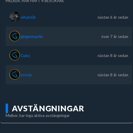
MELKER. HAR HAFT 4 BESÖKARE
whats0n
nästan 6 år sedan
gingermartin
över 7 år sedan
Gabz
nästan 8 år sedan
crostz.
nästan 8 år sedan
AVSTÄNGNINGAR
Melker. har inga aktiva avstängningar