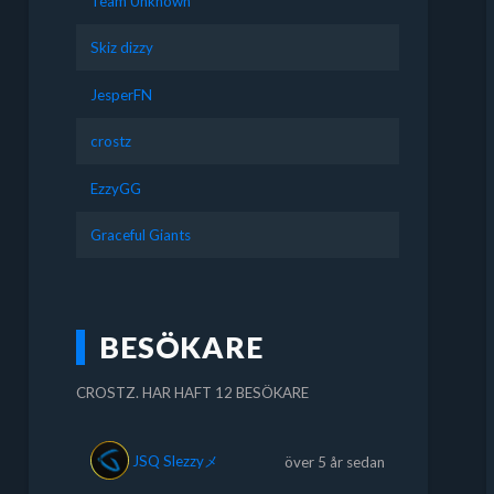
Team Unknown
Skiz dizzy
JesperFN
crostz
EzzyGG
Graceful Giants
BESÖKARE
CROSTZ. HAR HAFT 12 BESÖKARE
JSQ Slezzyメ
över 5 år sedan