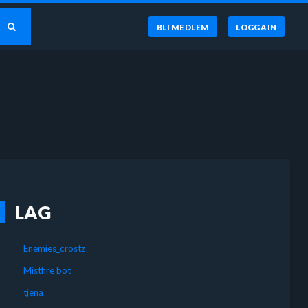
BLI MEDLEM
LOGGA IN
LAG
Enemies_crostz
Mistfire bot
tjena