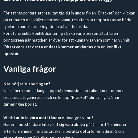
För att rapportera ett resultat går du in under fliken "Bracket" och klickar
på er match och väljer vem som vann, resultat ska rapporteras av båda
spelarna under turneringssidan på vår hemsida.
För att förenkla konflikthantering så ska varje person alltid ta en
printscreen när matchen är över för att kunna visa vem som har vunnit.
Observera att detta endast kommer användas om en konflikt
uppstår.
Vanliga frågor
När börjar turneringen?
När timern som är längst upp på denna sida har räknat ner kommer
brackets att genereras och en knapp "Bracket" blir synlig. Då har
turneringen börjat.
Vi hittar inte våra motståndare! Vad gör vi nu?
Har era motståndare inte visat sig vara aktiva på Discord 15 minuter
efter turneringen har startat ska ni berätta detta för en admin. Skriv
gärna detta i ett PM direkt till en admin.