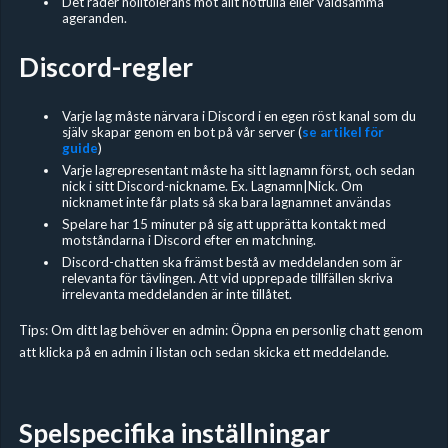
Det råder nolltolerans mot allt hotfulla eller våldsamma
ageranden.
Discord-regler
Varje lag måste närvara i Discord i en egen röst kanal som du
själv skapar genom en bot på vår server (
se artikel för
guide
)
Varje lagrepresentant måste ha sitt lagnamn först, och sedan
nick i sitt Discord-nickname. Ex. Lagnamn|Nick. Om
nicknamet inte får plats så ska bara lagnamnet användas
Spelare har 15 minuter på sig att upprätta kontakt med
motståndarna i Discord efter en matchning.
Discord-chatten ska främst bestå av meddelanden som är
relevanta för tävlingen. Att vid upprepade tillfällen skriva
irrelevanta meddelanden är inte tillåtet.
Tips: Om ditt lag behöver en admin: Öppna en personlig chatt genom
att klicka på en admin i listan och sedan skicka ett meddelande.
Spelspecifika inställningar