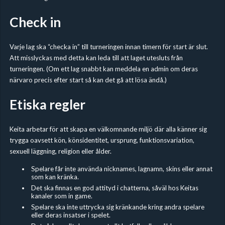
Check in
Varje lag ska “checka in” till turneringen innan timern för start är slut.
Att misslyckas med detta kan leda till att laget utesluts från
turneringen. (Om ett lag snabbt kan meddela en admin om deras
närvaro precis efter start så kan det gå att lösa ändå.)
Etiska regler
Keita arbetar för att skapa en välkomnande miljö där alla känner sig
trygga oavsett kön, könsidentitet, ursprung, funktionsvariation,
sexuell läggning, religion eller ålder.
Spelare får inte använda nicknames, lagnamn, skins eller annat
som kan kränka.
Det ska finnas en god attityd i chatterna, såväl hos Keitas
kanaler som in game.
Spelare ska inte uttrycka sig kränkande kring andra spelare
eller deras insatser i spelet.