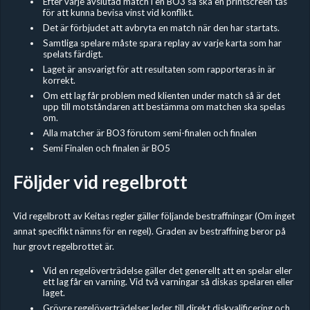
Efter varje avslutad match i en BO3 så ska en printscreen tas
för att kunna bevisa vinst vid konflikt.​
Det är förbjudet att avbryta en match när den har startats.
Samtliga spelare måste spara replay av varje karta som har
spelats färdigt.
Laget är ansvarigt för att resultaten som rapporteras in är
korrekt.
Om ett lag får problem med klienten under match så är det
upp till motståndaren att bestämma om matchen ska spelas
om.
Alla matcher är BO3 förutom semi-finalen och finalen
Semi Finalen och finalen är BO5
Följder vid regelbrott
Vid regelbrott av Keitas regler gäller följande bestraffningar (Om inget
annat specifikt nämns för en regel). Graden av bestraffning beror på
hur grovt regelbrottet är.
Vid en regelöverträdelse gäller det generellt att en spelar eller
ett lag får en varning. Vid två varningar så diskas spelaren eller
laget.
Grövre regelöverträdelser leder till direkt diskvalificering och