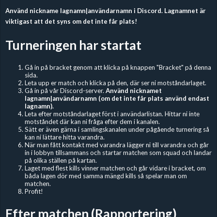
Använd nickname lagnamn|användarnamn i Discord. Lagnamnet är
viktigast att det syns om det inte får plats!
Turneringen har startat
Gå in på bracket genom att klicka på knappen "Bracket" på denna
sida.
Leta upp er match och klicka på den, där ser ni motståndarlaget.
Gå in på vår Discord-server.
Använd nicknamet
lagnamn|användarnamn (om det inte får plats använd endast
lagnamn).
Leta efter motståndarlaget först i användarlistan. Hittar ni inte
motståndet där kan ni fråga efter dem i kanalen.
Sätt er även gärna i samlingskanalen under pågående turnering så
kan ni lättare hitta varandra.
När man fått kontakt med varandra lägger ni till varandra och går
in i lobbyn tillsammans och startar matchen som squad och landar
på olika ställen på kartan.
Laget med flest kills vinner matchen och går vidare i bracket, om
båda lagen dör med samma mängd kills så spelar man om
matchen.
Profit!
Efter matchen (Rapportering)