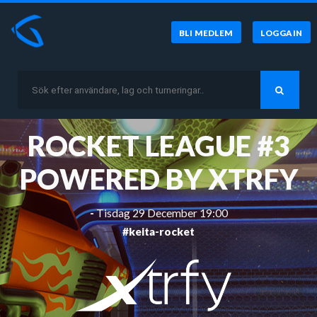
BLI MEDLEM
LOGGA IN
ROCKET LEAGUE #3
POWERED BY XTRFY
-
Tisdag 29 December 19:00
#keita-rocket