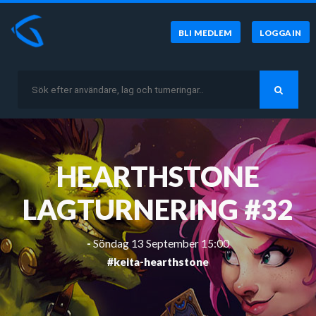
BLI MEDLEM
LOGGA IN
HEARTHSTONE
LAGTURNERING #32
-
Söndag 13 September 15:00
#keita-hearthstone