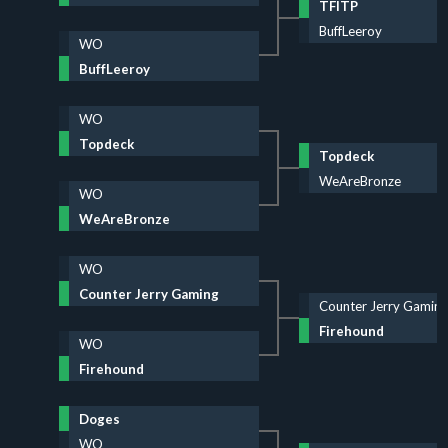
TFITP
BuffLeeroy
WO
BuffLeeroy
WO
Topdeck
Topdeck
WeAreBronze
WO
WeAreBronze
WO
Counter Jerry Gaming
Counter Jerry Gaming
Firehound
WO
Firehound
Doges
WO