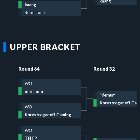
kaang
kaang
Ropestone
UPPER BRACKET
Round 64
Round 32
WO
infernum
infernum
Korvstroganoff Gam
WO
Korvstroganoff Gaming
WO
TFITP