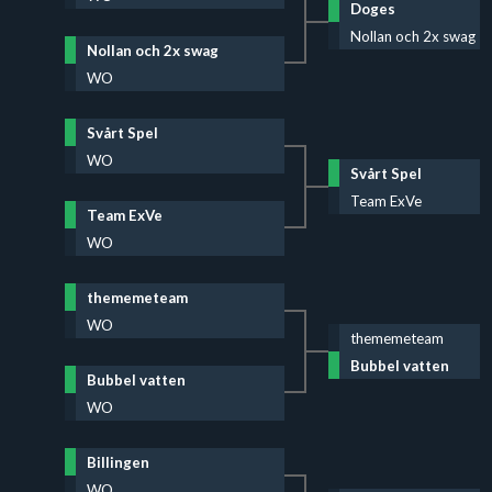
Doges
Nollan och 2x swag
Nollan och 2x swag
WO
Svårt Spel
WO
Svårt Spel
Team ExVe
Team ExVe
WO
thememeteam
WO
thememeteam
Bubbel vatten
Bubbel vatten
WO
Billingen
WO