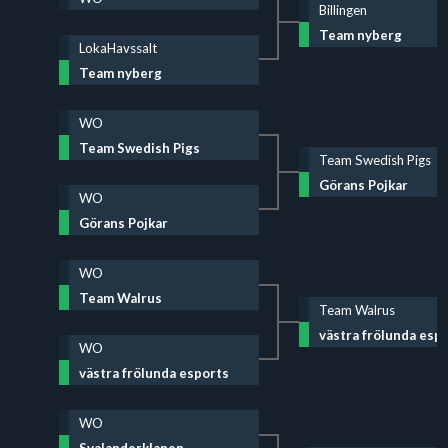
Billingen
Team nyberg
LokaHavssalt
Team nyberg
WO
Team Swedish Pigs
Team Swedish Pigs
Görans Pojkar
WO
Görans Pojkar
WO
Team Walrus
Team Walrus
västra frölunda esp
WO
västra frölunda esports
WO
Svalanderklanen