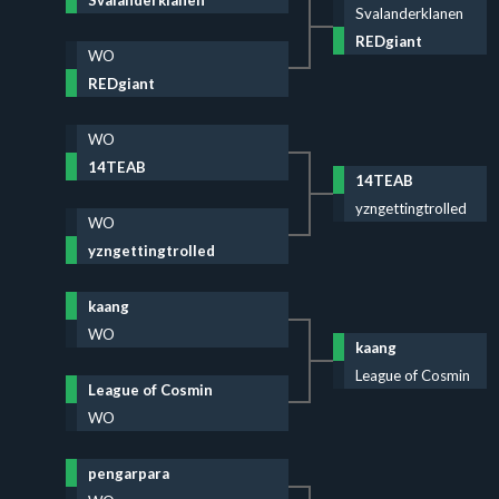
Svalanderklanen
REDgiant
WO
REDgiant
WO
14TEAB
14TEAB
yzngettingtrolled
WO
yzngettingtrolled
kaang
WO
kaang
League of Cosmin
League of Cosmin
WO
pengarpara