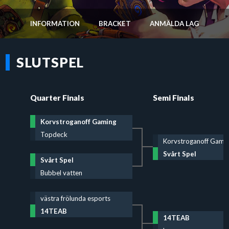
INFORMATION
BRACKET
ANMÄLDA LAG
SLUTSPEL
Quarter Finals
Semi Finals
Korvstroganoff Gaming
Topdeck
Korvstroganoff Gami
Svårt Spel
Svårt Spel
Bubbel vatten
västra frölunda esports
14TEAB
14TEAB