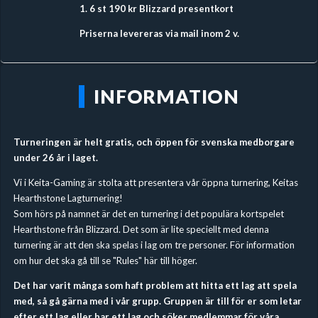
1. 6 st 190 kr Blizzard presentkort
Priserna levereras via mail inom 2 v.
INFORMATION
Turneringen är helt gratis, och öppen för svenska medborgare
under 26 år i laget.
Vi i Keita-Gaming är stolta att presentera vår öppna turnering, Keitas
Hearthstone Lagturnering!
Som hörs på namnet är det en turnering i det populära kortspelet
Hearthstone från Blizzard. Det som är lite speciellt med denna
turnering är att den ska spelas i lag om tre personer. För information
om hur det ska gå till se "Rules" här till höger.
Det har varit många som haft problem att hitta ett lag att spela
med, så gå gärna med i vår grupp. Gruppen är till för er som letar
efter ett lag eller har ett lag och söker medlemmar för våra