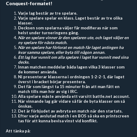
Conquest-formatet!
Varje lag består av tre spelare.
Varje spelare spelar en klass. Laget består av tre olika
klasser.
Decksen som spelarna väljer får modifieras när som
helst under turneringens gång.
När en spelare vinner är den spelaren ute, och laget väljer en
ny spelare för nästa match.
När en spelare har förlorat en match får laget antingen ha
kvar samma spelare, eller byta till någon annan.
Ett lag har vunnit om alla spelare i laget har vunnit med sina
decks.
Innan matchen meddelar båda lagen vilka 3 klasser som
de kommer använda.
Ni presenterar klasserna i ordningen 1-2-2-1, där laget
överst i bracket börjar presentera.
Det får som längst ta 15 minuter från att man fått en
match tills man hör av sig i IRC.
Alla spelare måste använda ett varsitt battle.net account.
När vinnande lag går vidare så får de byta klasser om så
önskas​​.
Det är förbjudet av avbryta en match när den startats.
Efter varje avslutad match i en BO5 så ska en printscreen
tas för att kunna bevisa vinst vid konflikt.
Att tänka på: