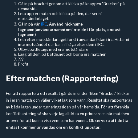
Gå in på bracket genom att klicka på knappen "Bracket" på
denna sida
Leta upp er match och klicka på den, där ser ni
motståndarlaget.
Gå in på vår
IRC
.
Använd nickname
lagnamn|användarnamn(om inte det får plats, endast
lagnamn)
Leta efter motståndarlaget först i användarlistan i irc. Hittar ni
inte motståndet där kan ni fråga efter dem i IRC.
Utbyt battletags med era motståndare
Lägg till dem på battle.net och börja era matcher
???
Profit!
Efter matchen (Rapportering)
För att rapportera ett resultat går du in under fliken "Bracket" klickar
in i eran match och väljer vilket lag som vann. Resultat ska rapporteras
av båda lagen under turneringssidan på vår hemsida. För att förenkla
konflikthantering så ska varje lag alltid ta en printscreen när matchen
är över för att kunna visa vem som har vunnit.
Observera att detta
endast kommer användas om en konflikt uppstår.