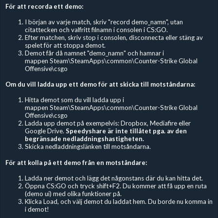
För att recorda ett demo:
I början av varje match, skriv "record demo_namn", utan
citattecken och valfritt filnamn i consolen i CS:GO.
Efter matchen, skriv stop i consolen, disconnecta eller stäng av
spelet för att stoppa demot.
Demot får då namnet "demo_namn" och hamnar i
mappen Steam\SteamApps\common\Counter-Strike Global
Offensive\csgo
Om du vill ladda upp ett demo för att skicka till motståndarna:
Hitta demot som du vill ladda upp i
mappen Steam\SteamApps\common\Counter-Strike Global
Offensive\csgo
Ladda upp demot på exempelvis: Dropbox, Mediafire eller
Google Drive.
Speedyshare är inte tillåtet pga. av den
begränsade nedladdningshastigheten.
Skicka nedladdningslänken till motsåndarna.
För att kolla på ett demo från en motståndare:
Ladda ner demot och lägg det någonstans där du kan hitta det.
Öppna CS:GO och tryck shift+F2. Du kommer att få upp en ruta
(demo ui) med olika funktioner på.
Klicka Load, och välj demot du laddat hem. Du borde nu komma in
i demot!