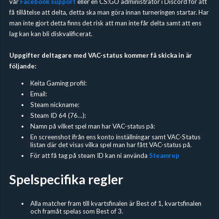
vår
Facebook support
eller en CS:GO administratör i Discord för att
få tillåtelse att delta, detta ska man göra innan turneringen startar. Har
man inte gjort detta finns det risk att man inte får delta samt att ens
lag kan kan bli diskvalificerat.
Uppgifter deltagare med VAC-status kommer få skicka in är
följande:
Keita Gaming profil:
Email:
Steam nickname:
Steam ID 64 (76…):
Namn på vilket spel man har VAC-status på:
En screenshot ifrån ens konto inställningar samt VAC-Status
listan där det visas vilka spel man har fått VAC-status på.
För att få tag på steam ID kan ni använda
Steamrep
Spelspecifika regler
Alla matcher fram till kvartsfinalen är Best of 1, kvartsfinalen
och framåt spelas som Best of 3.