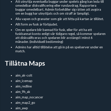
Att utnyttja eventuella buggar under spelets gång kan leda till
omedelbar diskvalificering eller rundavdrag. Rapportera
buggar omedelbart. Admin förbehåller sig rätten att avgöra
om en bugg har utnyttjats och om straff är lämpligt.
Alla vapen och granater som går att hitta på kartan är tillåtet.
Allt form av fusk är förbjudet.
Om en spelare blir bannad för fusk, eller för att ha ett
fuskbannat konto enligt vår tidigare regel, så kommer spelaren
att diskvalificeras och spelaren blir avstängd i minst 6
månader. (individuell bedömning)
Admins har alltid tillåtelse att gå in på en spelserver under en
match.
Tillåtna Maps
aim_ak-colt
aim_icemap
aim_redline
aim_9h_ak
aim_map_nocancer
aim_map2_go
aim_awp