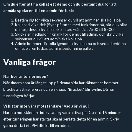
Om du efter att ha kollat ett demo och du bestämt dig för att
anmäla spelaren till en admin för fusk:
Bestäm dig för vilka sekvenser du vill att adminen ska kolla på
Kolla vid vilka tick (Syns på rutan med funktioner på, när du kollar
demot) dess sekvenser sker. T.ex Från tick 7500 till 8500.
Skicka en nedladdningslänk för demot till admin, och skriv vilka
sekvenser du vill att admin ska kolla på.
Admin kommer då kolla igenom sekvenserna och sedan bedöma
om spelaren fuskar, admins bedömning gäller.
Vanliga frågor
När börjar turneringen?
När timern som är längst upp på denna sida har räknat ner kommer
brackets att genereras och en knapp "Bracket" blir synlig. Då har
turneringen börjat.
Vi hittar inte våra motståndare! Vad gör vi nu?
Har era motståndare inte visat sig vara aktiva på Discord 15 minuter
efter turneringen har startat ska ni berätta detta för en admin. Skriv
gärna detta i ett PM direkt till en admin.