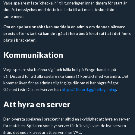
Varje spelare måste “checka in” till turneringen innan timern för start är
slut. Att misslyckas med detta kan leda till att man utesluts från
turneringen.
Om en spelare snabbt kan meddela en admin om dennes närvaro
precis efter start så kan det gå att lösa ändå förutsatt att det finns
plats i bracketen.
Kommunikation
Varje spelare ska befinna sig i och hålla koll på #csgo-kanalen på
vår
Discord
för att alla spelare ska kunna få kontakt med varandra. Det
kommer även finnas admins tillgängliga där om ni har några frågor.
Gå med i vår Discord-server här:
https://discord.gg/
keitagaming
.
Att hyra en server
Den översta spelaren i bracket har alltid en skyldighet att hyra en server
för matchen. Spelaren som hyr server får fritt välja vart de hyr servern
ifrån, det enda kravet är att servern har VAC.