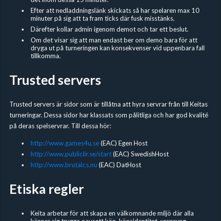
Efter att nedladdningslänk skickats så har spelaren max 10
minuter på sig att ta fram ticks där fusk misstänks.
Därefter kollar admin igenom demot och tar ett beslut.
Om det visar sig att man endast ber om demo bara för att
dryga ut på turneringen kan konsekvenser vid uppenbara fall
tillkomma.
Trusted servers
Trusted servers är sidor som är tillåtna att hyra servrar från till Keitas
turneringar. Dessa sidor har klassats som pålitliga och har god kvalité
på deras spelservrar. Till dessa hör:
http://www.games4u.se
(EAC) Egen Host
http://www.publiclir.se/start
(EAC) SwedishHost
http://www.brutalcs.nu
(EAC) DatHost
Etiska regler
Keita arbetar för att skapa en välkomnande miljö där alla
känner sig trygga oavsett kön, könsidentitet, ursprung,