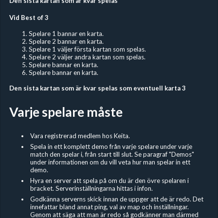
Den sista kartan som är kvar spelas
Vid Best of 3
Spelare 1 bannar en karta.
Spelare 2 bannar en karta.
Spelare 1 väljer första kartan som spelas.
Spelare 2 väljer andra kartan som spelas.
Spelare bannar en karta.
Spelare bannar en karta.
Den sista kartan som är kvar spelas som eventuell karta 3
Varje spelare måste
Vara registrerad medlem hos Keita.
Spela in ett komplett demo från varje spelare under varje
match den spelar i, från start till slut. Se paragraf "Demos"
under informationen om du vill veta hur man spelar in ett
demo.
Hyra en server att spela på om du är den övre spelaren i
bracket. Serverinställningarna hittas i infon.
Godkänna serverns skick innan de uppger att de är redo. Det
innefattar bland annat ping, val av map och inställningar.
Genom att säga att man är redo så godkänner man därmed