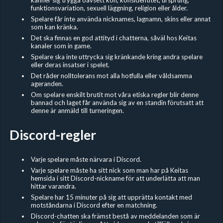
funktionsvariation, sexuell läggning, religion eller ålder.
Spelare får inte använda nicknames, lagnamn, skins eller annat
som kan kränka.
Det ska finnas en god attityd i chatterna, såväl hos Keitas
kanaler som in game.
Spelare ska inte uttrycka sig kränkande kring andra spelare
eller deras insatser i spelet.
Det råder nolltolerans mot alla hotfulla eller våldsamma
ageranden.
Om spelare enskilt brutit mot våra etiska regler blir denne
bannad och laget får använda sig av en standin förutsatt att
denne är anmäld till turneringen.
Discord-regler
Varje spelare måste närvara i Discord.
Varje spelare måste ha sitt nick som man har på Keitas
hemsida i sitt Discord-nickname för att underlätta att man
hittar varandra.
Spelare har 15 minuter på sig att upprätta kontakt med
motståndarna i Discord efter en matchning.
Discord-chatten ska främst bestå av meddelanden som är