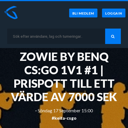
BLI MEDLEM
LOGGA IN
ZOWIE BY BENQ
CS:GO 1V1 #1 |
PRISPOTT TILL ETT
VÄRDE AV 7000 SEK
-
Söndag 17 September 15:00
#keita-csgo