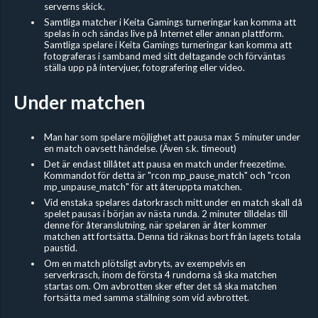
serverns skick.
Samtliga matcher i Keita Gamings turneringar kan komma att
spelas in och sändas live på Internet eller annan plattform.
Samtliga spelare i Keita Gamings turneringar kan komma att
fotograferas i samband med sitt deltagande och förväntas
ställa upp på intervjuer, fotografering eller video.
Under matchen
Man har som spelare möjlighet att pausa max 5 minuter under
en match oavsett händelse. (Även s.k. timeout)
Det är endast tillåtet att pausa en match under freezetime.
Kommandot för detta är "rcon mp_pause_match" och "rcon
mp_unpause_match" för att återuppta matchen.
Vid enstaka spelares datorkrasch mitt under en match skall då
spelet pausas i början av nästa runda. 2 minuter tilldelas till
denne för återanslutning, när spelaren är åter kommer
matchen att fortsätta. Denna tid räknas bort från lagets totala
paustid.
Om en match plötsligt avbryts, av exempelvis en
serverkrasch, inom de första 4 rundorna så ska matchen
startas om. Om avbrotten sker efter det så ska matchen
fortsätta med samma ställning som vid avbrottet.