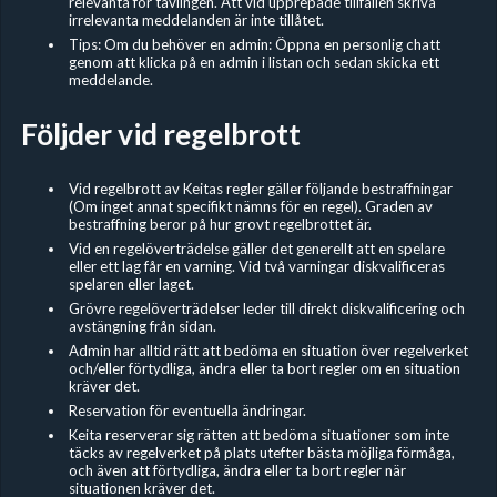
relevanta för tävlingen. Att vid upprepade tillfällen skriva
irrelevanta meddelanden är inte tillåtet.
Tips: Om du behöver en admin: Öppna en personlig chatt
genom att klicka på en admin i listan och sedan skicka ett
meddelande.
Följder vid regelbrott
Vid regelbrott av Keitas regler gäller följande bestraffningar
(Om inget annat specifikt nämns för en regel). Graden av
bestraffning beror på hur grovt regelbrottet är.
Vid en regelöverträdelse gäller det generellt att en spelare
eller ett lag får en varning. Vid två varningar diskvalificeras
spelaren eller laget.
Grövre regelöverträdelser leder till direkt diskvalificering och
avstängning från sidan.
Admin har alltid rätt att bedöma en situation över regelverket
och/eller förtydliga, ändra eller ta bort regler om en situation
kräver det.
Reservation för eventuella ändringar.
Keita reserverar sig rätten att bedöma situationer som inte
täcks av regelverket på plats utefter bästa möjliga förmåga,
och även att förtydliga, ändra eller ta bort regler när
situationen kräver det.