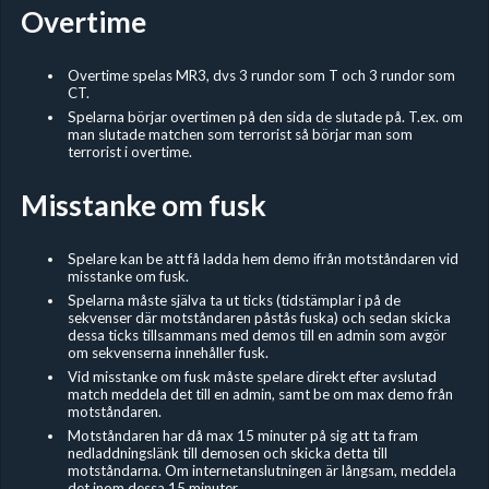
Overtime
Overtime spelas MR3, dvs 3 rundor som T och 3 rundor som
CT.
Spelarna börjar overtimen på den sida de slutade på. T.ex. om
man slutade matchen som terrorist så börjar man som
terrorist i overtime.
Misstanke om fusk
Spelare kan be att få ladda hem demo ifrån motståndaren vid
misstanke om fusk.
Spelarna måste själva ta ut ticks (tidstämplar i på de
sekvenser där motståndaren påstås fuska) och sedan skicka
dessa ticks tillsammans med demos till en admin som avgör
om sekvenserna innehåller fusk.
Vid misstanke om fusk måste spelare direkt efter avslutad
match meddela det till en admin, samt be om max demo från
motståndaren.
Motståndaren har då max 15 minuter på sig att ta fram
nedladdningslänk till demosen och skicka detta till
motståndarna. Om internetanslutningen är långsam, meddela
det inom dessa 15 minuter.