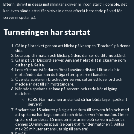
Efter ni skrivit in dessa inställningar skriver ni ''rcon start'' i console, det
kan även hända att ni får skriva in dessa efteråt beroende på vad för
server ni spelar på.
Turneringen har startat
Gå in på bracket genom att klicka på knappen "Bracket" på denna
sida.
Leta upp din match och klicka på den, där ser du ditt motstånd.
Gå in på vår Discord-server.
Använd helst ditt nickname som
du har på Keita.
Leta efter motståndaren först i användarlistan. Hittar du inte
motståndet där kan du fråga efter spelaren i kanalen.
Översta spelaren i bracket hyr server, sätter ett lösenord och
meddelar det till sin motståndare.
När båda spelarna är inne på servern och redo kör ni igång
matchen.
(OBS. När matchen är startad så har båda lagen godkänt
servern)
Spelare har 15 minuter på sig att ansluta till servern från och med
att spelarna har tagit kontakt och delat serverinformation. Om en
spelare efter dessa 15 minuter inte är inne på servern påbörjas
dennes 10-minuterspaus (se paragraf "Under matchen"). Alltså
max 25 minuter att ansluta sig till servern!
Profit!