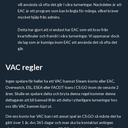
vill använda så ofta det går i våra turneringar. Nackdelen är att
EAC är ett program som kan krångla för många, vilket kräver
mycket hjälp från admins.
Detta har gjort att vi endast har EAC som ett krav från
kvartsfinaler och framåt i våra turneringar. Vi uppmanar dock
de lag som är kunniga inom EAC att använda det så ofta det
går.
VAC regler
Ingen spelare får heller ha ett VAC-bannat Steam-konto eller EAC,
Overwatch, ESL, ESEA eller FACEIT-bans i CS:GO inom de senaste 2
åren. Skulle en spelare delta och bryta denna regel kommer denne
deltagaren att bli bannad ifrån att delta i ytterligare turneringar hos
oss tills VAC bannen löpt ut.
Om ens konto har VAC ban i ett annat spel än CS:GO så måste det ha
gått över 1 år, dvs 365 dagar och man ska ha kontaktat antingen