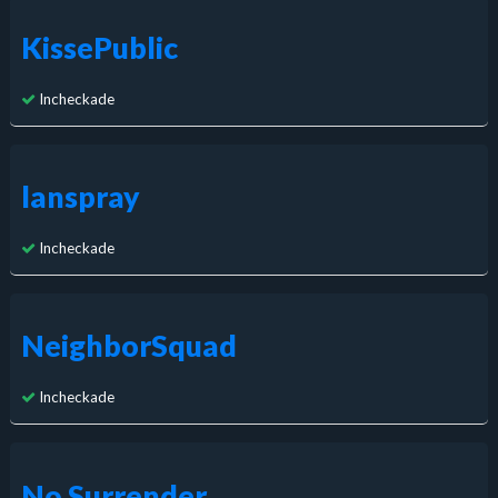
KissePublic
Incheckade
lanspray
Incheckade
NeighborSquad
Incheckade
No Surrender