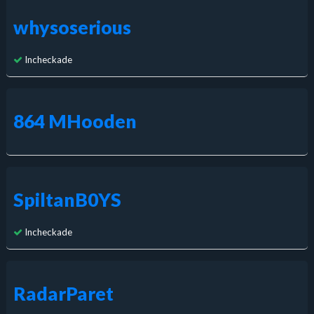
whysoserious
Incheckade
864 MHooden
SpiltanB0YS
Incheckade
RadarParet