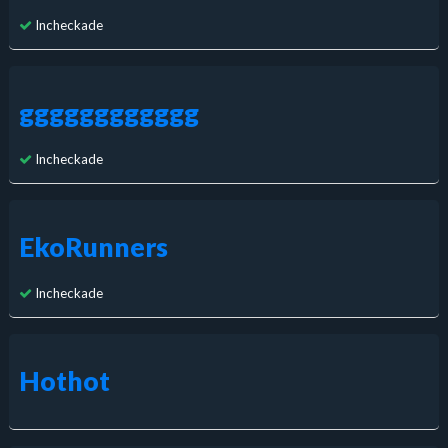
Incheckade
gggggggggggg
Incheckade
EkoRunners
Incheckade
Hothot