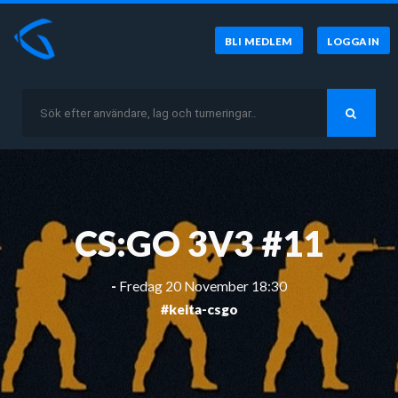
BLI MEDLEM
LOGGA IN
CS:GO 3V3 #11
-
Fredag 20 November 18:30
#keita-csgo