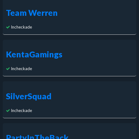
Team Werren
Incheckade
KentaGamings
Incheckade
SilverSquad
Incheckade
PartyInTheBack