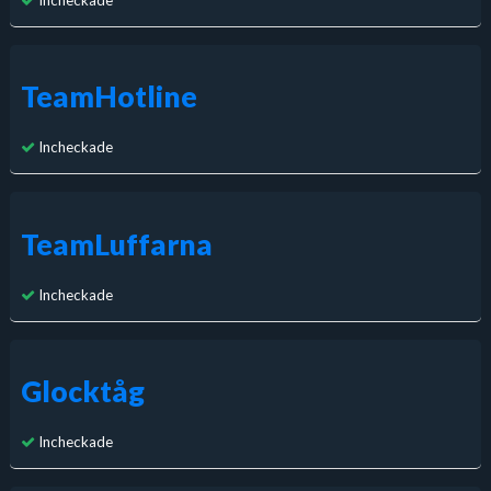
Incheckade
TeamHotline
Incheckade
TeamLuffarna
Incheckade
Glocktåg
Incheckade