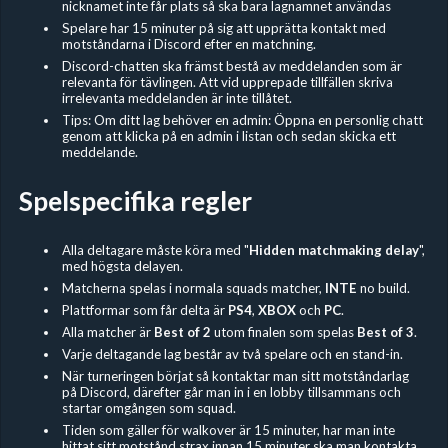
nicknamet inte får plats så ska bara lagnamnet användas
Spelare har 15 minuter på sig att upprätta kontakt med
motståndarna i Discord efter en matchning.
Discord-chatten ska främst bestå av meddelanden som är
relevanta för tävlingen. Att vid upprepade tillfällen skriva
irrelevanta meddelanden är inte tillåtet.
Tips: Om ditt lag behöver en admin: Öppna en personlig chatt
genom att klicka på en admin i listan och sedan skicka ett
meddelande.
Spelspecifika regler
Alla deltagare måste köra med "
Hidden
matchmaking delay
",
med högsta delayen.
Matcherna spelas i normala squads matcher,
INTE
no build.
Plattformar som får delta är
PS4
,
XBOX
och
PC
.
Alla matcher är
Best of 2
utom finalen som spelas
Best of 3
.
Varje deltagande lag består av två spelare och en stand-in.
När turneringen börjat så kontaktar man sitt motståndarlag
på Discord, därefter går man in i en lobby tillsammans och
startar omgången som squad.
Tiden som gäller för walkover är 15 minuter, har man inte
hittat sitt motstånd strax innan 15 minuter ska man kontakta