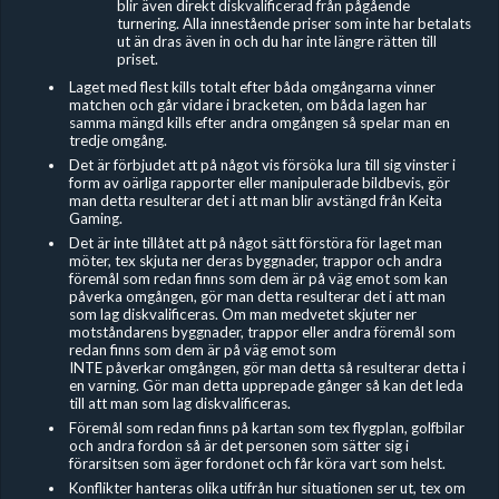
blir även direkt diskvalificerad från pågående
turnering. Alla innestående priser som inte har betalats
ut än dras även in och du har inte längre rätten till
priset.
Laget med flest kills totalt efter båda omgångarna vinner
matchen och går vidare i bracketen, om båda lagen har
samma mängd kills efter andra omgången så spelar man en
tredje omgång.
Det är förbjudet
att på något vis försöka lura till sig vinster i
form av oärliga rapporter eller manipulerade bildbevis, gör
man detta resulterar det i att man blir avstängd från Keita
Gaming.
Det är inte tillåtet att på något sätt förstöra för laget man
möter, tex skjuta ner deras byggnader, trappor och andra
föremål som redan finns som dem är på väg emot som kan
påverka omgången, gör man detta resulterar det i att man
som lag diskvalificeras. Om man medvetet skjuter ner
motståndarens byggnader, trappor eller andra föremål som
redan finns som dem är på väg emot som
INTE påverkar omgången, gör man detta så resulterar detta i
en varning. Gör man detta upprepade gånger så kan det leda
till att man som lag diskvalificeras.
Föremål som redan finns på kartan som tex flygplan, golfbilar
och andra fordon så är det personen som sätter sig i
förarsitsen som äger fordonet och får köra vart som helst.
Konflikter hanteras olika utifrån hur situationen ser ut, tex om