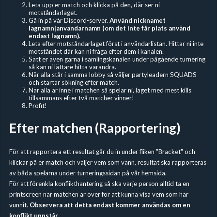
Leta upp er match och klicka på den, där ser ni
motståndarlaget.
Gå in på vår Discord-server.
Använd nicknamet
lagnamn|användarnamn (om det inte får plats använd
endast lagnamn).
Leta efter motståndarlaget först i användarlistan. Hittar ni inte
motståndet där kan ni fråga efter dem i kanalen.
Sätt er även gärna i samlingskanalen under pågående turnering
så kan ni lättare hitta varandra.
När alla står i samma lobby så väljer partyleadern SQUADS
och startar sökning efter match.
När alla är inne i matchen så spelar ni, laget med mest kills
tillsammans efter två matcher vinner!
Profit!
Efter matchen (Rapportering)
För att rapportera ett resultat går du in under fliken "Bracket" och
klickar på er match och väljer vem som vann, resultat ska rapporteras
av båda spelarna under turneringssidan på vår hemsida.
För att förenkla konflikthantering så ska varje person alltid ta en
printscreen när matchen är över för att kunna visa vem som har
vunnit.
Observera att detta endast kommer användas om en
konflikt uppstår.