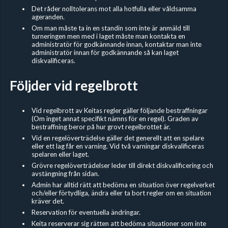
Det råder nolltolerans mot alla hotfulla eller våldsamma
ageranden.
Om man måste ta in en standin som inte är anmäld till
turneringen men med i laget måste man kontakta en
administratör för godkännande innan, kontaktar man inte
administratör innan för godkännande så kan laget
diskvalificeras.
Följder vid regelbrott
Vid regelbrott av Keitas regler gäller följande bestraffningar
(Om inget annat specifikt nämns för en regel). Graden av
bestraffning beror på hur grovt regelbrottet är.
Vid en regelöverträdelse gäller det generellt att en spelare
eller ett lag får en varning. Vid två varningar diskvalificeras
spelaren eller laget.
Grövre regelöverträdelser leder till direkt diskvalificering och
avstängning från sidan.
Admin har alltid rätt att bedöma en situation över regelverket
och/eller förtydliga, ändra eller ta bort regler om en situation
kräver det.
Reservation för eventuella ändringar.
Keita reserverar sig rätten att bedöma situationer som inte