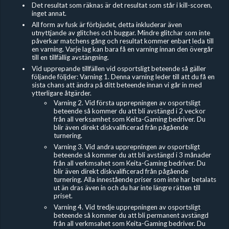
Det resultat som räknas är det resultat som står i kill-scoren,
inget annat.
All form av fusk är förbjudet, detta inkluderar även
utnyttjande av glitches och buggar. Mindre glitchar som inte
påverkar matchens gång och resultat kommer enbart leda till
en varning. Varje lag kan bara få en varning innan den övergår
till en tillfällig avstängning.
Vid upprepande tillfällen vid osportsligt beteende så gäller
följande följder: Varning 1. Denna varning leder till att du få en
sista chans att ändra på ditt beteende innan vi går in med
ytterligare åtgärder.
Varning 2. Vid första upprepningen av osportsligt
beteende så kommer du att bli avstängd i 2 veckor
från all verksamhet som Keita-Gaming bedriver. Du
blir även direkt diskvalificerad från pågående
turnering.
Varning 3. Vid andra upprepningen av osportsligt
beteende så kommer du att bli avstängd i 3 månader
från all verkmsahet som Keita-Gaming bedriver. Du
blir även direkt diskvalificerad från pågående
turnering. Alla innestående priser som inte har betalats
ut än dras även in och du har inte längre rätten till
priset.
Varning 4. Vid tredje upprepningen av osportsligt
beteende så kommer du att bli permanent avstängd
från all verkmsahet som Keita-Gaming bedriver. Du