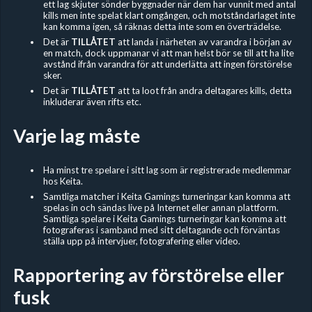
ett lag skjuter sönder byggnader när dem har vunnit med antal
kills men inte spelat klart omgången, och motståndarlaget inte
kan komma igen, så räknas detta inte som en överträdelse.
Det är
TILLÅTET
att landa i närheten av varandra i början av
en match, dock uppmanar vi att man helst bör se till att ha lite
avstånd ifrån varandra för att underlätta att ingen förstörelse
sker.
Det är
TILLÅTET
att ta loot från andra deltagares kills, detta
inkluderar även rifts etc.
Varje lag måste
Ha minst tre spelare i sitt lag som är registrerade medlemmar
hos Keita.
Samtliga matcher i Keita Gamings turneringar kan komma att
spelas in och sändas live på Internet eller annan plattform.
Samtliga spelare i Keita Gamings turneringar kan komma att
fotograferas i samband med sitt deltagande och förväntas
ställa upp på intervjuer, fotografering eller video.
Rapportering av förstörelse eller
fusk