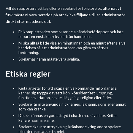
Vill du rapportera ett lag eller en spelare för förstörelse, alternativt
fusk måste ni vara beredda på att skicka följande till en administratör
direkt efter matchens slut.
En komplett video som visar hela händelseförloppet och inte
enbart en enstaka frekvens från händelsen.
Ni ska alltså både visa en minut innan och en minut efter själva
händelsen så att administratörer kan göra en rättvis
bedömning.
Spelarnas namn måste vara synliga.
Etiska regler
Keita arbetar för att skapa en välkomnande miljö där alla
känner sig trygga oavsett kön, könsidentitet, ursprung,
funktionsvariation, sexuell läggning, religion eller ålder.
Spelare får inte använda nicknames, lagnamn, skins eller annat
som kan kränka.
Det ska finnas en god attityd i chatterna, såväl hos Keitas
kanaler som in game.
Spelare ska inte uttrycka sig kränkande kring andra spelare
eller deras insatser i spelet.