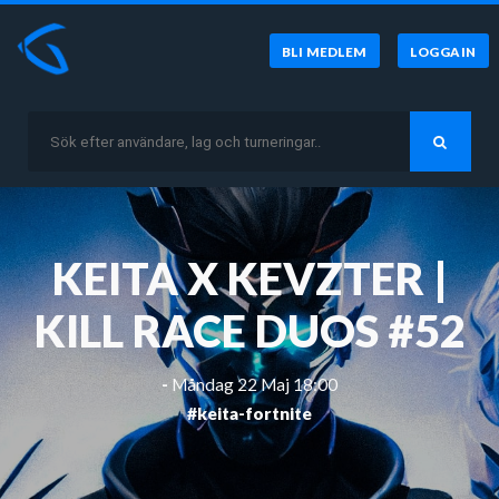
BLI MEDLEM
LOGGA IN
KEITA X KEVZTER |
KILL RACE DUOS #52
-
Måndag 22 Maj 18:00
#keita-fortnite