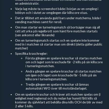
en administratör.
Varje lag måste ta screenshot både i början av en omgång i
lobbyn och i slutet av omgången där killscore visas.
Det är tillåtet att använda guld bars under matcherna, både i
vending machines samt för reroll.
Om man startar en turneringsmatch så bortsäger man sig all
rätt att yrka på regelbrott som hänt före matchen startats
(sen ankomst eller liknande)
Om en turneringsmatch startas och en spelare inte kommer
med in i matchen så startar man om direkt (detta gäller public
matcher)
Specifika kraschregler:
Första gången en spelare kraschar så startas matchen
om och laget som kraschade får -2 kills på sin killscore
i turneringsmatchen.
Andra gången en spelare kraschar så startas matchen
om igen och laget som kraschade får -5 kills på sin
killscore i turneringsmatchen.
Tredje gången en spelare kraschar så lämnas
automatiskt W/O över till motståndarlaget.
Om en spelare kraschar och kräver att matchen spelas om (i
enlighet med reglerna) och du redan har hunnit fått kills så
kommer du självklart att behålla dina kills OCH de blir av med
2 eller 5 kills.