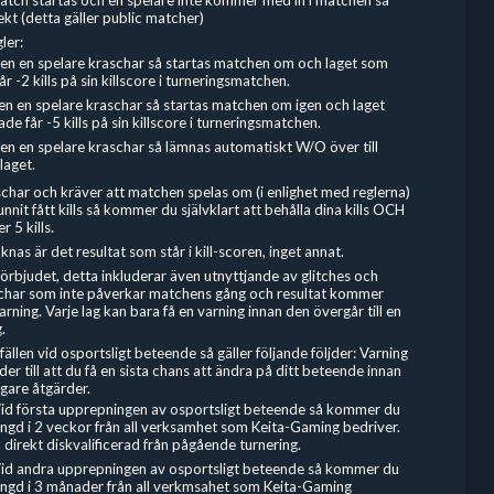
kt (detta gäller public matcher)
ler:
en en spelare kraschar så startas matchen om och laget som
r -2 kills på sin killscore i turneringsmatchen.
n en spelare kraschar så startas matchen om igen och laget
e får -5 kills på sin killscore i turneringsmatchen.
en en spelare kraschar så lämnas automatiskt W/O över till
laget.
char och kräver att matchen spelas om (i enlighet med reglerna)
nnit fått kills så kommer du självklart att behålla dina kills OCH
r 5 kills.
nas är det resultat som står i kill-scoren, inget annat.
 förbjudet, detta inkluderar även utnyttjande av glitches och
tchar som inte påverkar matchens gång och resultat kommer
varning. Varje lag kan bara få en varning innan den övergår till en
.
fällen vid osportsligt beteende så gäller följande följder: Varning
er till att du få en sista chans att ändra på ditt beteende innan
igare åtgärder.
Vid första upprepningen av osportsligt beteende så kommer du
tängd i 2 veckor från all verksamhet som Keita-Gaming bedriver.
 direkt diskvalificerad från pågående turnering.
Vid andra upprepningen av osportsligt beteende så kommer du
tängd i 3 månader från all verkmsahet som Keita-Gaming