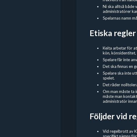
Ni ska alltså både 
administratörer ka
Spelarnas namn mås
Etiska regler
Keita arbetar för a
kön, könsidentitet, 
Spelare får inte an
Det ska finnas en g
Spelare ska inte ut
spelet.
Det råder nolltoler
Om man måste ta in 
måste man kontakta
administratör innan
Följder vid r
Vid regelbrott av K
specifikt nämns för