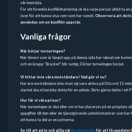
vår hemsida.
För att förenkla konflikthantering så ska varje person alltid ta e
över för att kunna visa vem som har vunnit.
Observera att dett
användas om en konflikt uppstår.
Vanliga frågor
När börjar turneringen?
När timern som är längst upp på denna sida har räknat ner komm
och en knapp "Bracket" blir synlig. Då har turneringen börjat.
Vi hittar inte våra motståndare! Vad gör vi nu?
Har era motståndare inte visat sig vara aktiva på Discord 15 minu
startat ska ni berätta detta för en admin. Skriv gärna detta i ett P
Hur får vi våra priser?
När turneringen är slut eller om ni har placerats på en prisplats så
uppgifter till den eller de tjänstgörande administratörer som har
att kunna ta del av era priserna.
Se till att gå in och gilla vår
facebooksida
för att få uppdate