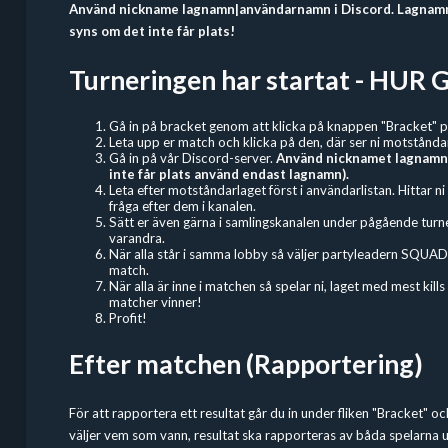
Använd nickname lagnamn|användarnamn i Discord. Lagnamne
syns om det inte får plats!
Turneringen har startat - HU
Gå in på bracket genom att klicka på knappen "Bracket" p
Leta upp er match och klicka på den, där ser ni motstånda
Gå in på vår Discord-server.
Använd nicknamet lagnamn
inte får plats använd endast lagnamn).
Leta efter motståndarlaget först i användarlistan. Hittar n
fråga efter dem i kanalen.
Sätt er även gärna i samlingskanalen under pågående turner
varandra.
När alla står i samma lobby så väljer partyleadern SQUAD
match.
När alla är inne i matchen så spelar ni, laget med mest kills
matcher vinner!
Profit!
Efter matchen (Rapportering)
För att rapportera ett resultat går du in under fliken "Bracket" o
väljer vem som vann, resultat ska rapporteras av båda spelarna 