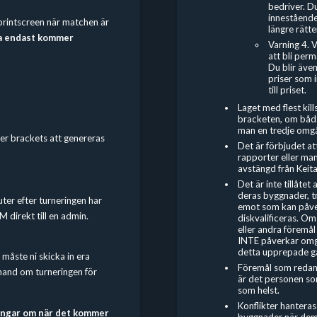
bedriver. Du
innestående 
n printscreen när matchen är
längre rätten
a endast kommer
Varning 4. 
att bli per
Du blir även
priser som i
till priset.
Laget med flest kil
bracketen, om båda
man en tredje omg
er brackets att genereras
Det är förbjudet
at
rapporter eller man
avstängd från Keit
Det är inte tillåtet
deras byggnader, t
ter efter turneringen har
emot som kan påver
M direkt till en admin.
diskvalificeras. O
eller andra föremå
INTE påverkar omgå
detta upprepade gån
 måste ni skicka in era
Föremål som redan f
 hand om turneringen för
är det personen som
som helst.
Konflikter hanteras 
ringar om när det kommer
byggnader när dem 