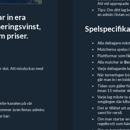
Att vid upprepade ti
Tips: Om ditt lag 
en admin i listan 
ar in era
eringsvinst,
Spelspecifika
m priser.
Alla deltagare mås
Matcherna spelas i
Plattformar som få
Alla matcher är
Bes
Varje deltagande la
är slut. Att misslyckas med
När turneringen bö
går man in i en lo
Tiden som gäller fö
innan 15 minuter s
Varje lag måste ta 
omgången där kills
rtnite-kanalen på vår
Det är tillåtet at
 kommer även finnas admins
samt för reroll.
er här:
Om man startar en t
regelbrott som hänt
Om en turneringsma