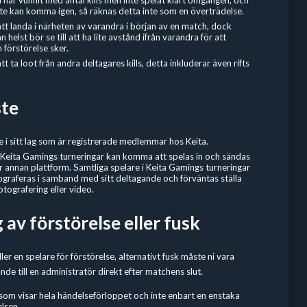
te kan komma igen, så räknas detta inte som en överträdelse.
att landa i närheten av varandra i början av en match, dock
helst bör se till att ha lite avstånd ifrån varandra för att
 förstörelse sker.
att ta loot från andra deltagares kills, detta inkluderar även rifts
ste
e i sitt lag som är registrerade medlemmar hos Keita.
 Keita Gamings turneringar kan komma att spelas in och sändas
ler annan plattform. Samtliga spelare i Keita Gamings turneringar
graferas i samband med sitt deltagande och förväntas ställa
otografering eller video.
av förstörelse eller fusk
ller en spelare för förstörelse, alternativt fusk måste ni vara
nde till en administratör direkt efter matchens slut.
som visar hela händelseförloppet och inte enbart en enstaka
lsen.