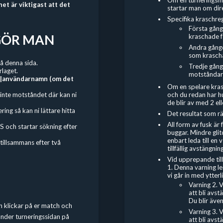
t är viktigast att det
startar man om dire
Specifika kraschreg
Första gång
R GÖR MAN
kraschade få
Andra gånge
som kraschad
å denna sida.
Tredje gång
rlaget.
motståndar
|användarnamn (om det
Om en spelare kras
och du redan har hu
i inte motståndet där kan ni
de blir av med 2 elle
ing så kan ni lättare hitta
Det resultat som räk
All form av fusk är
S och startar sökning efter
buggar. Mindre gli
enbart leda till en 
 tillsammans efter två
tillfällig avstängning
Vid upprepande till
1. Denna varning led
vi går in med ytterl
Varning 2. 
att bli avs
Du blir även
ch klickar på er match och
Varning 3. 
under turneringssidan på
att bli avs