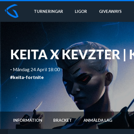
TURNERINGAR
LIGOR
GIVEAWAYS
KEITA X KEVZTER | 
-
Måndag 24 April 18:00
#keita-fortnite
INFORMATION
BRACKET
ANMÄLDA LAG