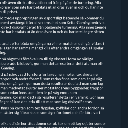
 blir även direkt diskvalificerad från pågående turnering. Alla
priser som inte har betalats ut än dras även in och du har inte
 till priset.
Vid tredje upprepningen av osportsligt beteende så kommer du
manent avstängd från all verkmsahet som Keita-Gaming bedriver.
 direkt diskvalificerad från pågående turnering. Alla innestående
nte har betalats ut än dras även in och du har inte längre rätten
ls totalt efter båda omgångarna vinner matchen och går vidare i
 lagen har samma mängd kills efter andra omgången så spelar
ång.
t på något vis försöka lura till sig vinster i form av oärliga
ipulerade bildbevis, gör man detta resulterar det i att man blir
a Gaming.
 att på något sätt förstöra för laget man möter, tex skjuta ner
rappor och andra föremål som redan finns som dem är på väg
ka omgången, gör man detta resulterar det i att man som lag
m man medvetet skjuter ner motståndarens byggnader, trappor
l som redan finns som dem är på väg emot som
ngen, gör man detta så resulterar detta i en varning. Gör man
ger så kan det leda till att man som lag diskvalificeras.
inns på kartan som tex flygplan, golfbilar och andra fordon så
 sätter sig i förarsitsen som äger fordonet och får köra vart
olika utifrån hur situationen ser ut, tex om ett lag skjuter sönder
har vunnit med antal kills men inte spelat klart omgången, och