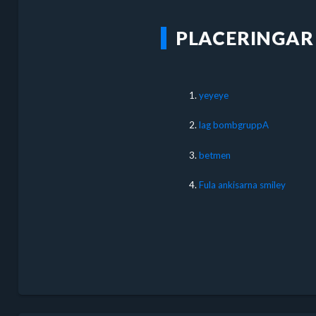
PLACERINGAR
1.
yeyeye
2.
lag bombgruppA
3.
betmen
4.
Fula ankisarna smiley