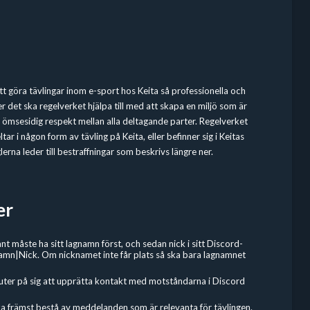
 att göra tävlingar inom e-sport hos Keita så professionella och
r det ska regelverket hjälpa till med att skapa en miljö som är
en ömsesidig respekt mellan alla deltagande parter. Regelverket
tar i någon form av tävling på Keita, eller befinner sig i Keitas
erna leder till bestraffningar som beskrivs längre ner.
er
nt måste ha sitt lagnamn först, och sedan nick i sitt Discord-
amn|Nick. Om nicknamet inte får plats så ska bara lagnamnet
uter på sig att upprätta kontakt med motståndarna i Discord
a främst bestå av meddelanden som är relevanta för tävlingen.