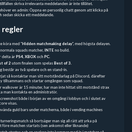
llfällen skriva irrelevanta meddelanden är inte tillåtet.
behöver en admin: Öppna en personlig chatt genom att klicka på
och sedan skicka ett meddelande.
 regler
te köra med "
Hidden
matchmaking delay
", med högsta delayen.
 normala squads matcher,
INTE
no build.
r delta är
PS4
,
XBOX
och
PC
.
t of 2
utom finalen som spelas
Best of 3
.
g består av två spelare och en stand-in.
rjat så kontaktar man sitt motståndarlag på Discord, därefter
bby tillsammans och startar omgången som squad.
r walkover är 15 minuter, har man inte hittat sitt motstånd strax
ka man kontakta en administratör.
screenshot både i början av en omgång i lobbyn och i slutet av
core visas.
t använda guld bars under matcherna, både i vending machines
urneringsmatch så bortsäger man sig all rätt att yrka på
 före matchen startats (sen ankomst eller liknande)
tch startas och en spelare inte kommer med in i matchen så