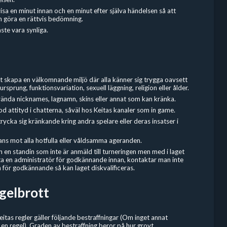
visa en minut innan och en minut efter själva händelsen så att
n göra en rättvis bedömning.
te vara synliga.
tt skapa en välkomnande miljö där alla känner sig trygga oavsett
ursprung, funktionsvariation, sexuell läggning, religion eller ålder.
vända nicknames, lagnamn, skins eller annat som kan kränka.
od attityd i chatterna, såväl hos Keitas kanaler som in game.
trycka sig kränkande kring andra spelare eller deras insatser i
ans mot alla hotfulla eller våldsamma ageranden.
en standin som inte är anmäld till turneringen men med i laget
 en administratör för godkännande innan, kontaktar man inte
 för godkännande så kan laget diskvalificeras.
egelbrott
eitas regler gäller följande bestraffningar (Om inget annat
 en regel). Graden av bestraffning beror på hur grovt