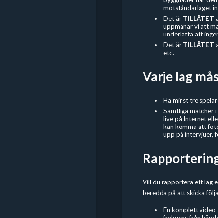
motståndarlaget in
Det är
TILLÅTET
uppmanar vi att man 
underlätta att ingen
Det är
TILLÅTET
etc.
Varje lag må
Ha minst tre spelar
Samtliga matcher i
live på Internet el
kan komma att foto
upp på intervjuer, f
Rapportering 
Vill du rapportera ett lag e
beredda på att skicka följa
En komplett video 
frekvens från hände