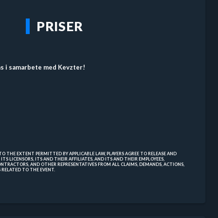
PRISER
s i samarbete med Kevzter!
, TO THE EXTENT PERMITTED BY APPLICABLE LAW, PLAYERS AGREE TO RELEASE AND
 ITS LICENSORS, ITS AND THEIR AFFILIATES, AND ITS AND THEIR EMPLOYEES,
CONTRACTORS, AND OTHER REPRESENTATIVES FROM ALL CLAIMS, DEMANDS, ACTIONS,
ES RELATED TO THE EVENT.