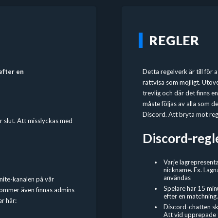
REGLER
 efter en
Detta regelverk är till för
rättvisa som möjligt. Utöve
trevlig och där det finns 
måste följas av alla som del
Discord. Att bryta mot regl
är slut. Att misslyckas med
Discord-regl
Varje lagrepresenta
nickname. Ex. Lagn
användas
rtnite-kanalen på vår
Spelare har 15 min
 kommer även finnas admins
efter en matchning.
er här:
Discord-chatten sk
Att vid upprepade ti