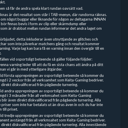
ekt.
en så får de andra spela klart rundan oavsätt vad.
äknas är det resultat som står i TAB-menyn, där rundorna räknas.
 om något buggar eller liknande för någon av deltagarna INNAN
 bör finnas bevis i form av clip eller skärmdump eller
et som är drabbat mellan rundan informerar det andra laget om
 förbjudet, detta inkluderar även utnyttjande av glitches och
tchar som inte påverkar matchens gång och resultat kommer
varning. Varje lag kan bara få en varning innan den övergår till en
.
ällen vid osportsligt beteende så gäller följande följder:
enna varning leder till att du få en sista chans att ändra på ditt
an vi går in med ytterligare åtgärder.
Vid första upprepningen av osportsligt beteende så kommer du
tängd i 2 veckor från all verksamhet som Keita-Gaming bedriver.
 direkt diskvalificerad från pågående turnering.
Vid andra upprepningen av osportsligt beteende så kommer du
tängd i 3 månader från all verkmsahet som Keita-Gaming
 blir även direkt diskvalificerad från pågående turnering. Alla
priser som inte har betalats ut än dras även in och du har inte
 till priset.
Vid tredje upprepningen av osportsligt beteende så kommer du
manent avstängd från all verkmsahet som Keita-Gaming bedriver.
 direkt diskvalificerad från pågående turnering. Alla innestående