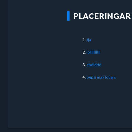
PLACERINGAR
1.
tja
2.
lollllllllllll
3.
abdiddd
4.
pepsi max lovers