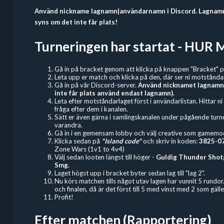
Använd nickname lagnamn|användarnamn i Discord. Lagnamne
syns om det inte får plats!
Turneringen har startat - HU
Gå in på bracket genom att klicka på knappen "Bracket" p
Leta upp er match och klicka på den, där ser ni motstånda
Gå in på vår Discord-server.
Använd nicknamet lagnamn
inte får plats använd endast lagnamn).
Leta efter motståndarlaget först i användarlistan. Hittar n
fråga efter dem i kanalen.
Sätt er även gärna i samlingskanalen under pågående turner
varandra.
Gå in i en gemensam lobby och välj creative som gamem
Klicka sedan på
"Island code"
och skriv in koden:
3825-0
Zone Wars (1v1 to 4v4)
Välj sedan looten längst till höger -
Guldig Thunder Shotg
Smg.
Laget högst upp i bracket byter sedan lag till "lag 2".
Nu körs matchen tills något utav lagen har vunnit 5 rundor.
och finalen, då är det först till 5 med vinst med 2 som gälle
Profit!
Efter matchen (Rapportering)