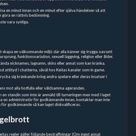
lsen.
visa en minut innan och en minut efter själva händelsen så att
n göra en rättvis bedömning.
te vara synliga.
tt skapa en välkomnande miljö där alla känner sig trygga oavsett
ursprung, funktionsvariation, sexuell läggning, religion eller ålder.
vända nicknames, lagnamn, skins eller annat som kan kränka.
od attityd i chatterna, såväl hos Keitas kanaler som in game.
trycka sig kränkande kring andra spelare eller deras insatser i
ans mot alla hotfulla eller våldsamma ageranden.
en standin som inte är anmäld till turneringen men med i laget
 en administratör för godkännande innan, kontaktar man inte
 för godkännande så kan laget diskvalificeras.
egelbrott
eitas regler gäller följande bestraffningar (Om inget annat