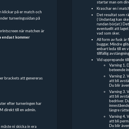
startar man om dir
Kraschar en i match
ch klickar på er match och
Det resultat som r
under turneringssidan på
( Undantag kan ske
rundan börjat ) Det
eventuellt att lag
n printscreen när matchen är
vad som sker.
a endast kommer
All form av fusk är
buggar. Mindre gli
enbart leda till en 
tillfällig avstängning
Vid upprepande tillf
Varning 1. D
beteende inn
Varning 2. 
er brackets att genereras
att bli avs
Du blir även
Varning 3. 
att bli avs
bedriver. Du
ter efter turneringen har
innestående 
M direkt till en admin.
längre rätten
Varning 4. 
att bli per
Du blir även
 måste ni skicka in era