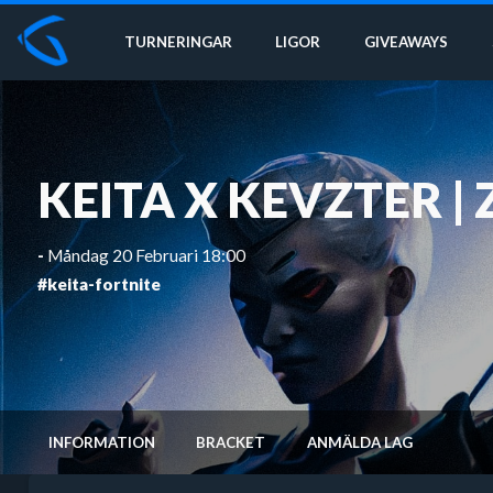
TURNERINGAR
LIGOR
GIVEAWAYS
KEITA X KEVZTER |
-
Måndag 20 Februari 18:00
#keita-fortnite
INFORMATION
BRACKET
ANMÄLDA LAG