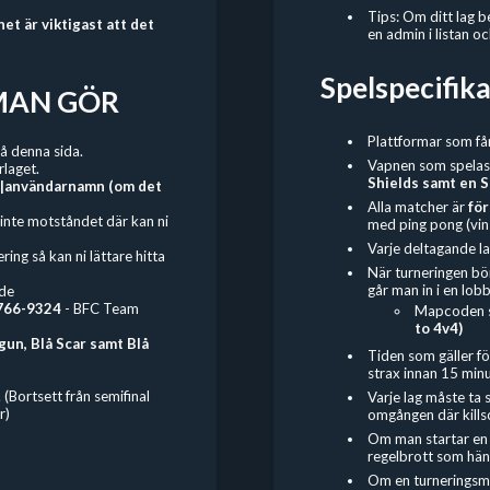
Tips: Om ditt lag 
t är viktigast att det
en admin i listan 
Spelspecifika
R MAN GÖR
Plattformar som få
å denna sida.
Vapnen som spelas
rlaget.
Shields samt en S
|användarnamn (om det
Alla matcher är
för
i inte motståndet där kan ni
med ping pong (vin
Varje deltagande la
ing så kan ni lättare hitta
När turneringen bö
går man in i en lob
ode
766-9324
- BFC Team
Mapcoden s
to 4v4)
un, Blå Scar samt Blå
Tiden som gäller f
strax innan 15 min
 (Bortsett från semifinal
Varje lag måste ta 
r)
omgången där kills
Om man startar en t
regelbrott som hänt
Om en turneringsma