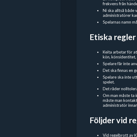
frekvens från hände
Ni ska alltså både 
administratörer ka
Spelarnas namn mås
Etiska regler
Keita arbetar för a
kön, könsidentitet, 
Spelare får inte an
Det ska finnas en g
Spelare ska inte ut
spelet.
Det råder nolltoler
Om man måste ta in 
måste man kontakta
administratör innan
Följder vid r
Vid regelbrott av K