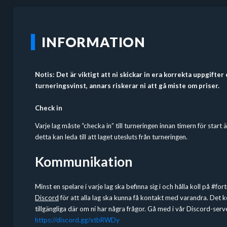
INFORMATION
Notis: Det är viktigt att ni skickar in era korrekta uppgifter
turneringsvinst, annars riskerar ni att gå miste om priser.
Check in
Varje lag måste “checka in” till turneringen innan timern för start 
detta kan leda till att laget utesluts från turneringen.
Kommunikation
Minst en spelare i varje lag ska befinna sig i och hålla koll på #fo
Discord
för att alla lag ska kunna få kontakt med varandra. Det
tillgängliga där om ni har några frågor. Gå med i vår Discord-serv
https://discord.gg/xtbRWDy