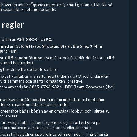
behöver en admin: Öppna en personlig chatt genom att klicka på
och sedan skicka ett meddelande.
 regler
r delta är
PS4
,
XBOX
och
PC
.
 med är:
Guldig Havoc Shotgun, Blå ar, Blå Smg, 3 Mini
lurp Fish.
st till 5 rundor
förutom i semifinal och final där det är först till 5
st med två rundor)
g består av tre spelande spelare
rjat så kontaktar man sitt motståndarlag på Discord, därefter
by tillsammans och startar omgången i creative.
om används är:
3825-0766-9324 - BFC Team Zonewars (1v1
ör walkover är
15 minuter
, har man inte hittat sitt motstånd
uter ska man kontakta en administratör.
screenshot både i början av en omgång i lobbyn och i slutet av
core visas.
urneringsmatch så bortsäger man sig all rätt att yrka på
 före matchen startats (sen ankomst eller liknande)
tch startas och en spelare inte kommer med in i matchen så