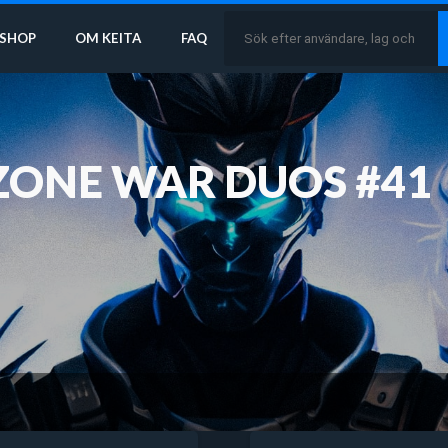
SHOP
OM KEITA
FAQ
 ZONE WAR DUOS #41