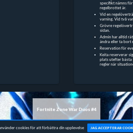
specifikt nämns för
regelbrottet är.
Vid en regelöverträd
varning. Vid två var
Grövre regelöverträ
sidan.
Admin har alltid rä
ändra eller ta bort
Reservation för eve
Keita reserverar si
plats utefter bästa
regler när situatio
Fortnite Zone War Duos #4
använder cookies för att förbättra din upplevelse
JAG ACCEPTERAR COOK