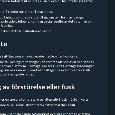
nte har betalats ut än dras även in och du har inte längre rätten
ner 5 rundor går vidare i bracketen.
t på något vis försöka lura till sig vinster i form av oärliga
ipulerade bildbevis, gör man detta resulterar det i att man blir
a Gaming.
olika utifrån hur situationen ser ut.
ste
e i sitt lag som är registrerade medlemmar hos Keita.
 Keita Gamings turneringar kan komma att spelas in och sändas
ler annan plattform. Samtliga spelare i Keita Gamings turneringar
graferas i samband med sitt deltagande och förväntas ställa
otografering eller video.
av förstörelse eller fusk
ller en spelare för förstörelse, alternativt fusk måste ni vara
nde till en administratör direkt efter matchens slut.
som visar hela händelseförloppet och inte enbart en enstaka