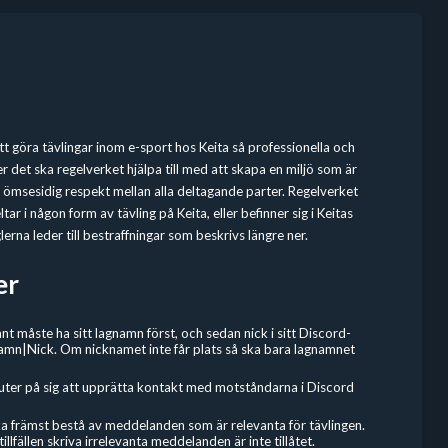
 att göra tävlingar inom e-sport hos Keita så professionella och
r det ska regelverket hjälpa till med att skapa en miljö som är
en ömsesidig respekt mellan alla deltagande parter. Regelverket
tar i någon form av tävling på Keita, eller befinner sig i Keitas
erna leder till bestraffningar som beskrivs längre ner.
er
nt måste ha sitt lagnamn först, och sedan nick i sitt Discord-
amn|Nick. Om nicknamet inte får plats så ska bara lagnamnet
uter på sig att upprätta kontakt med motståndarna i Discord
a främst bestå av meddelanden som är relevanta för tävlingen.
llfällen skriva irrelevanta meddelanden är inte tillåtet.