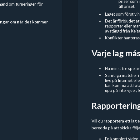
priser som i
 hand om turneringen för
till priset.
Laget som först vin
Det är förbjudet
at
ringar om när det kommer
rapporter eller man
avstängd från Keit
Konflikter hanteras 
Varje lag må
Ha minst tre spelar
Samtliga matcher i
live på Internet el
kan komma att foto
upp på intervjuer, f
Rapportering 
Vill du rapportera ett lag e
beredda på att skicka följa
En komplett video 