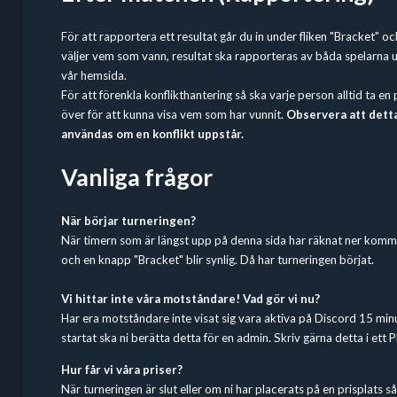
För att rapportera ett resultat går du in under fliken "Bracket" o
väljer vem som vann, resultat ska rapporteras av båda spelarna 
vår hemsida.
För att förenkla konflikthantering så ska varje person alltid ta e
över för att kunna visa vem som har vunnit.
Observera att dett
användas om en konflikt uppstår.
Vanliga frågor
När börjar turneringen?
När timern som är längst upp på denna sida har räknat ner komm
och en knapp "Bracket" blir synlig. Då har turneringen börjat.
Vi hittar inte våra motståndare! Vad gör vi nu?
Har era motståndare inte visat sig vara aktiva på Discord 15 minu
startat ska ni berätta detta för en admin. Skriv gärna detta i ett P
Hur får vi våra priser?
När turneringen är slut eller om ni har placerats på en prisplats så