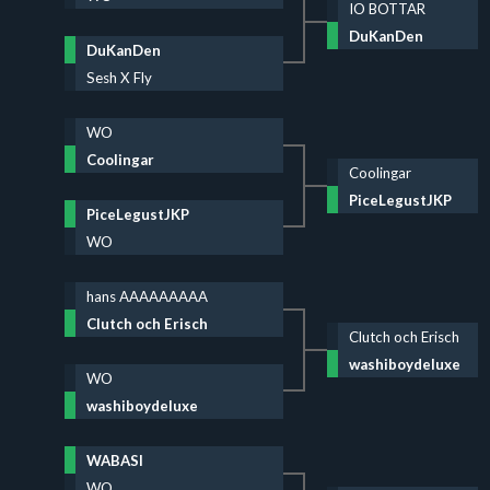
IO BOTTAR
DuKanDen
DuKanDen
Sesh X Fly
WO
Coolingar
Coolingar
PiceLegustJKP
PiceLegustJKP
WO
hans AAAAAAAAA
Clutch och Erisch
Clutch och Erisch
washiboydeluxe
WO
washiboydeluxe
WABASI
WO