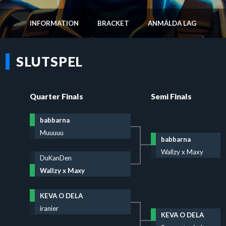
INFORMATION
BRACKET
ANMÄLDA LAG
SLUTSPEL
Quarter Finals
Semi Finals
babbarna
Muuuuu
babbarna
Wallzy x Maxy
DuKanDen
Wallzy x Maxy
KEVA O DELA
iranier
KEVA O DELA