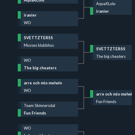
AquaXLolu
iranier
iranier
WO
SVETTZTERSS
Musses klubbhus
SVETTZTERSS
The big cheaters
WO
The big cheaters
arre och mio melwin
WO
arre och mio melwin
Fun Friends
Team Skinnersdal
Fun Friends
WO