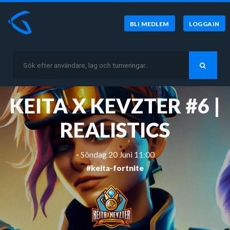
BLI MEDLEM
LOGGA IN
KEITA X KEVZTER #6 |
REALISTICS
-
Söndag 20 Juni 11:00
#keita-fortnite