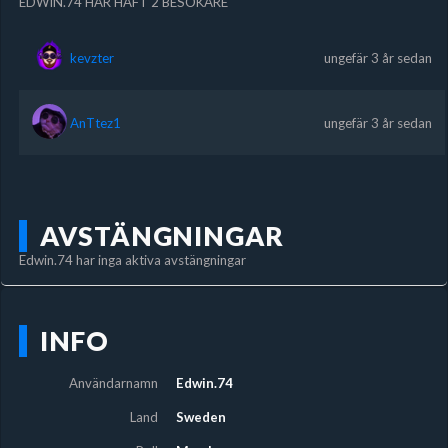
EDWIN.74 HAR HAFT 2 BESÖKARE
kevzter
ungefär 3 år sedan
AnTtez1
ungefär 3 år sedan
AVSTÄNGNINGAR
Edwin.74 har inga aktiva avstängningar
INFO
Användarnamn
Edwin.74
Land
Sweden