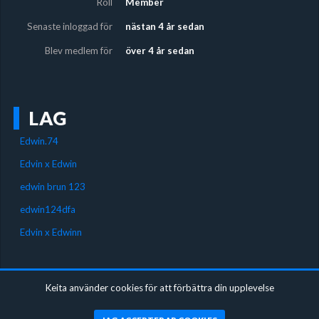
Roll
Member
Senaste inloggad för
nästan 4 år sedan
Blev medlem för
över 4 år sedan
LAG
Edwin.74
Edvin x Edwin
edwin brun 123
edwin124dfa
Edvin x Edwinn
SOLO
Keita använder cookies för att förbättra din upplevelse
Edwin.74 har ännu inte spelat några solo-turneringar