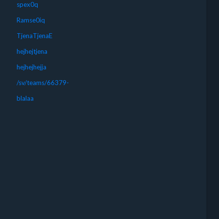
spex0q
Ramse0iq
TjenaTjenaE
hejhejtjena
hejhejhejja
/sv/teams/66379-
blalaa