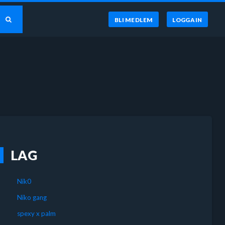
BLI MEDLEM
LOGGA IN
LAG
Nik0
Niko gang
spexy x palm