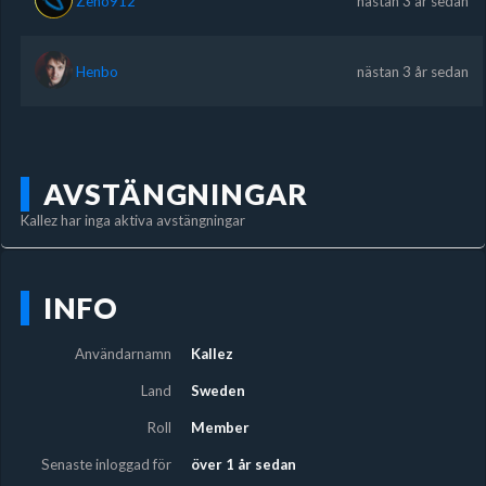
Zeno912
nästan 3 år sedan
Henbo
nästan 3 år sedan
AVSTÄNGNINGAR
Kallez har inga aktiva avstängningar
INFO
Användarnamn
Kallez
Land
Sweden
Roll
Member
Senaste inloggad för
över 1 år sedan