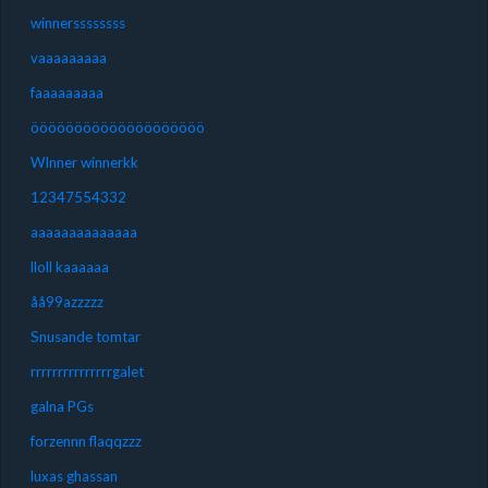
winnerssssssss
vaaaaaaaaa
faaaaaaaaa
öööööööööööööööööööö
WInner winnerkk
12347554332
aaaaaaaaaaaaaa
lloll kaaaaaa
åå99azzzzz
Snusande tomtar
rrrrrrrrrrrrrrrgalet
galna PGs
forzennn flaqqzzz
luxas ghassan