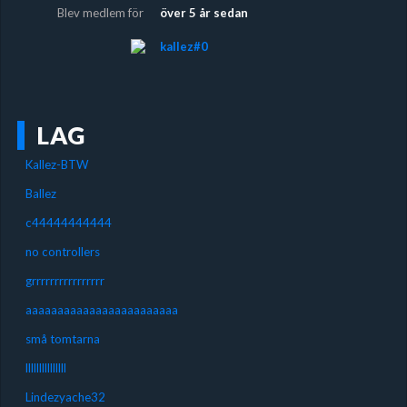
Blev medlem för
över 5 år sedan
kallez#0
LAG
Kallez-BTW
Ballez
c44444444444
no controllers
grrrrrrrrrrrrrrrr
aaaaaaaaaaaaaaaaaaaaaaaa
små tomtarna
lllllllllllllll
Lindezyache32