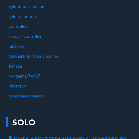
cylooooo x momme
cylosinhooooo
controllers
skoug x controller
mk hikey
Orginal Mål Kallez o Sampe
tjenaaa
/sv/teams/74987-
kfclegacy
samapaaaaaaaaaaa
SOLO