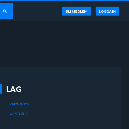
BLI MEDLEM
LOGGA IN
LAG
kattälskarn
Lingheds IF