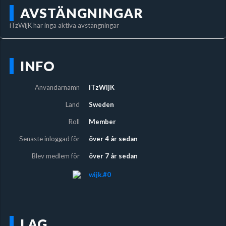
AVSTÄNGNINGAR
iTzWijK har inga aktiva avstängningar
INFO
Användarnamn
iTzWijK
Land
Sweden
Roll
Member
Senaste inloggad för
över 4 år sedan
Blev medlem för
över 7 år sedan
wijk.#0
LAG