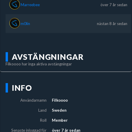
Marreebee
över 7 år sedan
m0lin
nästan 8 år sedan
AVSTÄNGNINGAR
Filkoooo har inga aktiva avstängningar
INFO
Användarnamn
Filkoooo
Land
Sweden
Roll
Member
Senaste inloggad för
över 7 år sedan