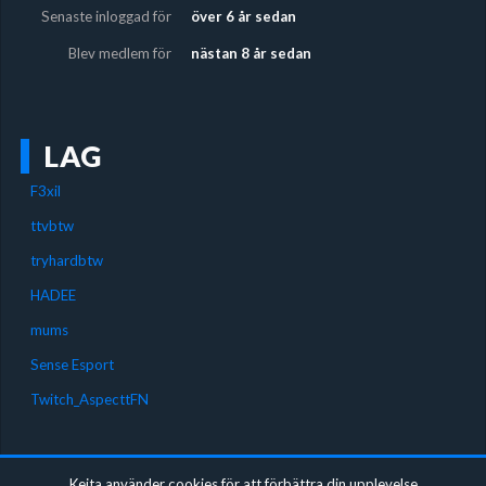
Senaste inloggad för
över 6 år sedan
Blev medlem för
nästan 8 år sedan
LAG
F3xil
ttvbtw
tryhardbtw
HADEE
mums
Sense Esport
Twitch_AspecttFN
Keita använder cookies för att förbättra din upplevelse