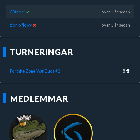
30fps ai
över 1 år sedan
zion o flowy
över 1 år sedan
TURNERINGAR
Fortnite Zone War Duos #2
8
MEDLEMMAR