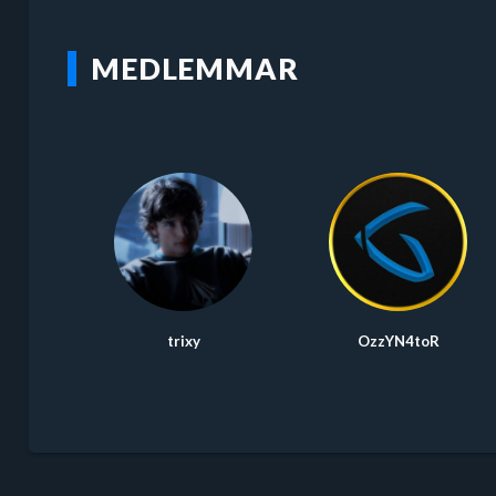
MEDLEMMAR
trixy
OzzYN4toR