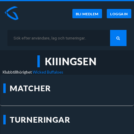
BLI MEDLEM
LOGGA IN
KIIINGSEN
Klubbtillhörighet
Wicked Buffaloes
MATCHER
TURNERINGAR