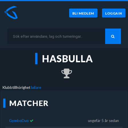
BLI MEDLEM
LOGGA IN
HASBULLA
Klubbtillhörighet
lallare
MATCHER
GymboDuo
ungefär 5 år sedan