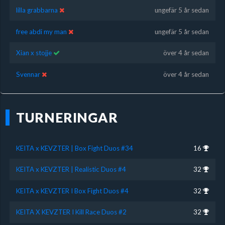
lilla grabbarna
ungefär 5 år sedan
free abdi my man
ungefär 5 år sedan
Xian x stojje
över 4 år sedan
Svennar
över 4 år sedan
TURNERINGAR
KEITA x KEVZTER | Box Fight Duos #34
16
KEITA x KEVZTER | Realistic Duos #4
32
KEITA x KEVZTER I Box Fight Duos #4
32
KEITA X KEVZTER I Kill Race Duos #2
32