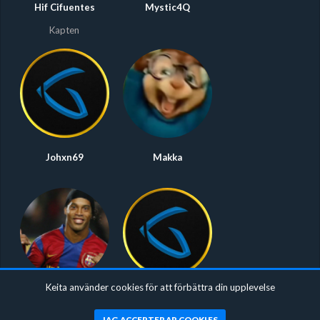
Hif Cifuentes
Mystic4Q
Kapten
Johxn69
Makka
Keita använder cookies för att förbättra din upplevelse
Willedinho
lajjan
JAG ACCEPTERAR COOKIES