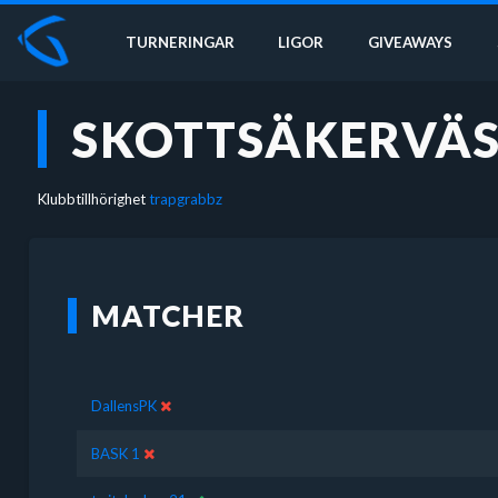
TURNERINGAR
LIGOR
GIVEAWAYS
SKOTTSÄKERVÄ
Klubbtillhörighet
trapgrabbz
MATCHER
DallensPK
BASK 1