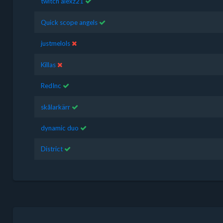
twitch alexz21
Quick scope angels
justmelols
Killas
RedInc
skålarkärr
dynamic duo
District