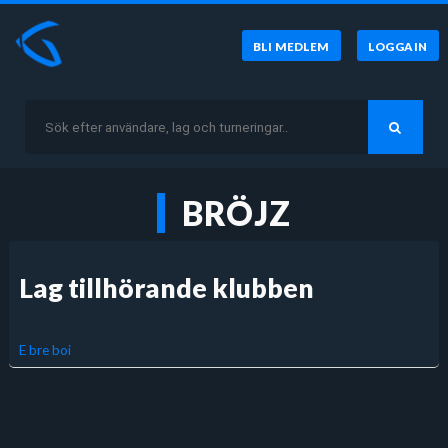
BLI MEDLEM
LOGGA IN
BRÖJZ
Lag tillhörande klubben
E bre boi