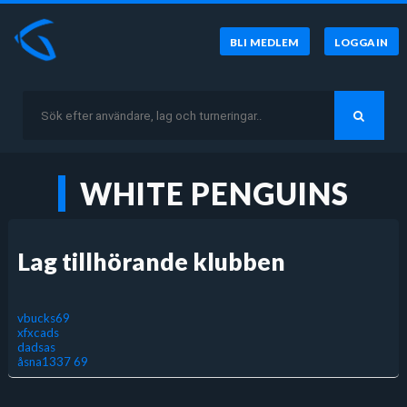
BLI MEDLEM
LOGGA IN
WHITE PENGUINS
Lag tillhörande klubben
vbucks69
xfxcads
dadsas
åsna1337 69